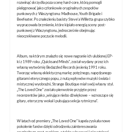
rozwinąć skrzydła poza scenę hard-core, którą pomogli
pielęgnować jako członkowie oryginalnych zespołów
punkowych z Waszyngtonu: Madhouse, Youth Brigade i
Beefeater. Po znalezieniu basisty Steve’a Willetta grupa szybko
wypracowała brzmienie, które kipiało energią sceny post-
punkowej z Waszyngtonu, jednocześnie obejmując
nieoczekiwane poczucie melodii.
Album, na którym znalazło się nowe nagranie ich ulubionej EP-
ki z 1989 roku „Quicksand Minds”, został wydany przez ich
własną wytwórnię Bedazzled Records jesienią 1991 roku.
Tworząc własną eklektyczną markę potężnego, napędzanego
gitarami eterycznego popu, z nutą wpływów muzyki świata i
mistycznej wyobraźni, Strange Boutique miał swój własny styl.
„The Loved One” zostało pierwotnie przyjęte przez
recenzentów jako „wirujące niebo dźwiękowe – wznoszące się
gitary, eteryczny wokal i pulsująca sekcja rytmiczna”.
W latach od premiery „The Loved One” kapela zyskała nowe
pokolenie fanów dzięki odrodzeniu zainteresowania