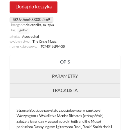
Dodaj do koszyka
SKU:
0666000002569
kategorie:
elektronika
,
muzyka
tag:
gothic
artysta:
Apocryphal
wydawnictwo:
The Circle Music
numer katalogowy:
TCM046LPMGB
OPIS
PARAMETRY
TRACKLISTA
Strange Boutique powstało z popiołów sceny punkowej
Waszyngtonu. Wokalistka Monica Richards (która później
założyła legendarny zespół gotycki Faith and the Muse),
perkusista Danny Ingram i gitarzysta Fred „Freak” Smith chcieli