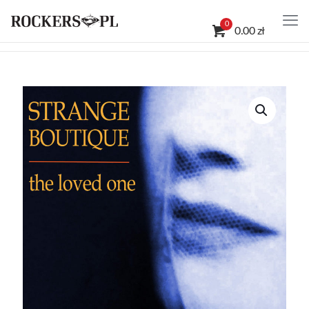
0
0.00 zł