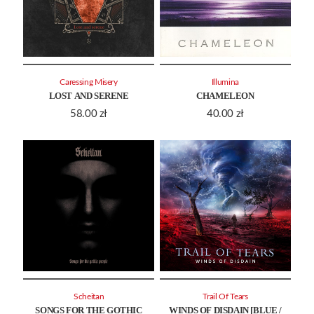
Caressing Misery
Illumina
LOST AND SERENE
CHAMELEON
58.00
zł
40.00
zł
Scheitan
Trail Of Tears
SONGS FOR THE GOTHIC
WINDS OF DISDAIN [BLUE /