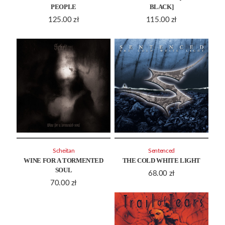
PEOPLE
BLACK]
125.00
zł
115.00
zł
Scheitan
Sentenced
WINE FOR A TORMENTED
THE COLD WHITE LIGHT
SOUL
68.00
zł
70.00
zł