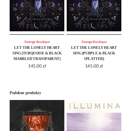
Strange Boutique
Strange Boutique
LET THE LONELY HEART
LET THE LONELY HEART
SING [TURQUOISE & BLACK
SING [PURPLE & BLACK
MARBLED TRANSPARENT]
SPLATTER]
145.00
zł
145.00
zł
Podobne produkty