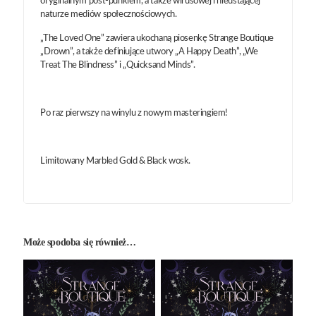
oryginalnym post-punkiem, a także wirusowej i nieustającej
naturze mediów społecznościowych.
„The Loved One” zawiera ukochaną piosenkę Strange Boutique
„Drown”, a także definiujące utwory „A Happy Death”, „We
Treat The Blindness” i „Quicksand Minds”.
Po raz pierwszy na winylu z nowym masteringiem!
Limitowany Marbled Gold & Black wosk.
Może spodoba się również…