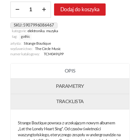
ilość
Dodaj do koszyka
Let
The
Lonely
SKU:
5907996086467
Heart
kategorie:
elektronika
,
muzyka
Sing
tag:
gothic
[Purple
artysta:
Strange Boutique
&
wydawnictwo:
The Circle Music
Black
numer katalogowy:
TCM049LPP
Splatter]
OPIS
PARAMETRY
TRACKLISTA
Strange Boutique powraca z urzekającym nowym albumem
„Let the Lonely Heart Sing”. Od czasów świetności
waszyngtońskiego, eterycznego zespołu w undergroundzie na