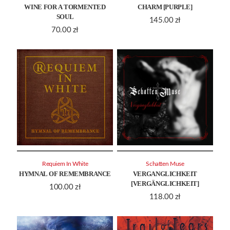
WINE FOR A TORMENTED
CHARM [PURPLE]
SOUL
145.00
zł
70.00
zł
Requiem In White
Schatten Muse
HYMNAL OF REMEMBRANCE
VERGANGLICHKEIT
[VERGÄNGLICHKEIT]
100.00
zł
118.00
zł