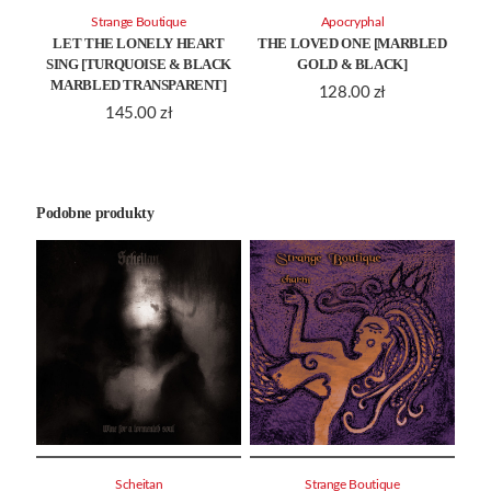
Strange Boutique
Apocryphal
LET THE LONELY HEART
THE LOVED ONE [MARBLED
SING [TURQUOISE & BLACK
GOLD & BLACK]
MARBLED TRANSPARENT]
128.00
zł
145.00
zł
Podobne produkty
Scheitan
Strange Boutique