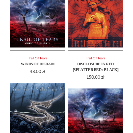
Trail Of Tears
Trail Of Tears
WINDS OF DISDAIN
DISCLOSURE IN RED
[SPLATTER RED / BLACK]
48.00
zł
150.00
zł