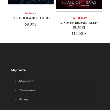
Sentenced
THE COLD WHITE LIGHT
Trail Of Tears
WINDS OF DISDAIN [BLUE /
68.00
zł
BLACK]
115.00
zł
Moje konto
Moje konto
Zamówienia
Adresy