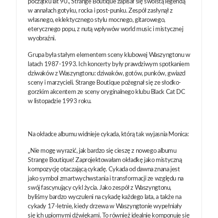
początku lat 90., Strange Boutique zapisał się swoistą legendą
w annałach gotyku, rocka i post-punku. Zespół zasłynął z
własnego, eklektycznego stylu mocnego, gitarowego,
eterycznego popu, z nutą wpływów world music i mistycznej
wyobraźni.
Grupa była stałym elementem sceny klubowej Waszyngtonu w
latach 1987-1993. Ich koncerty były prawdziwym spotkaniem
dziwaków z Waszyngtonu: dziwaków, gotów, punków, gwiazd
sceny i marzycieli. Strange Boutique pożegnał się ze słodko-
gorzkim akcentem ze sceny oryginalnego klubu Black Cat DC
w listopadzie 1993 roku.
Na okładce albumu widnieje cykada, którą tak wyjasnia Monica:
„Nie mogę wyrazić, jak bardzo się cieszę z nowego albumu
Strange Boutique! Zaprojektowałam okładkę jako mistyczną
kompozycję otaczającą cykadę. Cykada od dawna znana jest
jako symbol zmartwychwstania i transformacji ze względu na
swój fascynujący cykl życia. Jako zespół z Waszyngtonu,
byliśmy bardzo wyczuleni na cykadę każdego lata, a także na
cykady 17-letnie, kiedy drzewa w Waszyngtonie wypełniały
się ich upiornymi dźwiękami. To również idealnie komponuje się