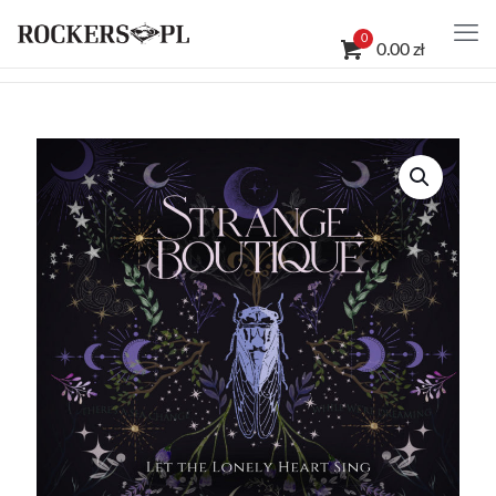
0
0.00 zł