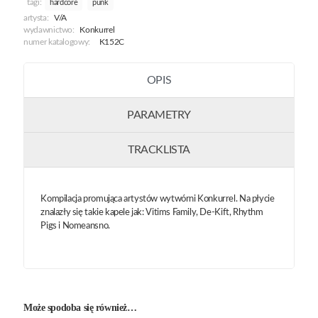
tagi:
hardcore
punk
artysta:
V/A
wydawnictwo:
Konkurrel
numer katalogowy:
K152C
OPIS
PARAMETRY
TRACKLISTA
Kompilacja promująca artystów wytwórni Konkurrel. Na płycie
znalazły się takie kapele jak: Vitims Family, De-Kift, Rhythm
Pigs i Nomeansno.
Może spodoba się również…