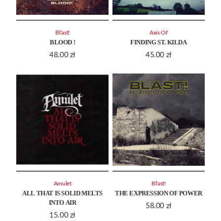
Bl'ast!
Axis Of
BLOOD !
FINDING ST. KILDA
48.00
zł
45.00
zł
Amulet
Bl'ast!
ALL THAT IS SOLID MELTS
THE EXPRESSION OF POWER
INTO AIR
58.00
zł
15.00
zł