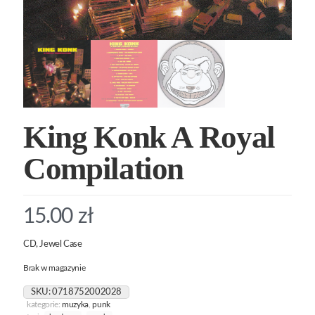
King Konk A Royal
Compilation
15.00
zł
CD, Jewel Case
Brak w magazynie
SKU:
0718752002028
kategorie:
muzyka
,
punk