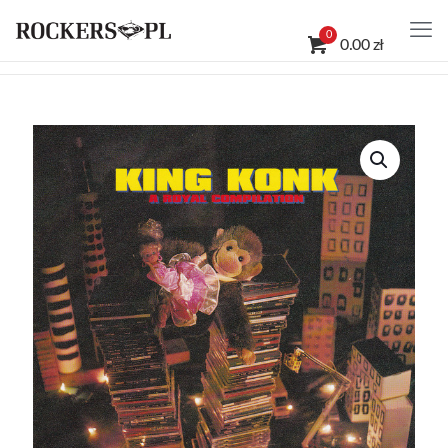
0
0.00 zł