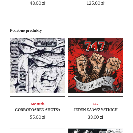
48.00
zł
125.00
zł
Podobne produkty
Anestesia
747
GORROTOAREN AHOTSA
JEDEN ZA WSZYSTKICH
55.00
zł
33.00
zł