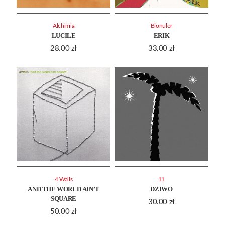
Alchimia
Bionulor
LUCILE
ERIK
28.00
zł
33.00
zł
4 Walls
11
AND THE WORLD AIN’T
DZIWO
SQUARE
30.00
zł
50.00
zł