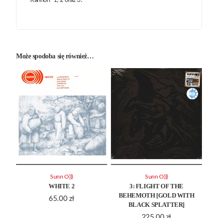
“Kannon” 1, 2 oraz 3.
Może spodoba się również…
Sunn O)))
Sunn O)))
WHITE 2
3: FLIGHT OF THE
BEHEMOTH [GOLD WITH
65.00
zł
BLACK SPLATTER]
225.00
zł