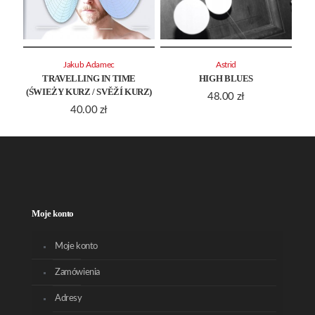
Jakub Adamec
Astrid
TRAVELLING IN TIME
HIGH BLUES
(ŚWIEŻY KURZ / SVĚŽÍ KURZ)
48.00
zł
40.00
zł
Moje konto
Moje konto
Zamówienia
Adresy