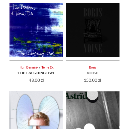
/
Han Bennink
Terrie Ex
Boris
THE LAUGHING OWL
NOISE
48.00
zł
150.00
zł