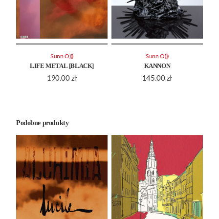
Sunn O)))
Sunn O)))
LIFE METAL [BLACK]
KANNON
190.00
zł
145.00
zł
Podobne produkty