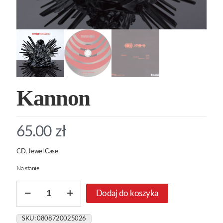
Kannon
65.00
zł
CD, Jewel Case
Na stanie
ilość
Dodaj do koszyka
Kannon
SKU:
0808720025026