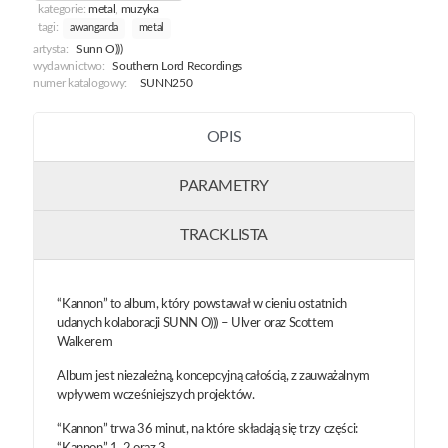
kategorie:
metal
,
muzyka
tagi:
awangarda
metal
artysta:
Sunn O)))
wydawnictwo:
Southern Lord Recordings
numer katalogowy:
SUNN250
OPIS
PARAMETRY
TRACKLISTA
“Kannon” to album, który powstawał w cieniu ostatnich
udanych kolaboracji SUNN O))) – Ulver oraz Scottem
Walkerem
Album jest niezależną, koncepcyjną całością, z zauważalnym
wpływem wcześniejszych projektów.
“Kannon” trwa 36 minut, na które składają się trzy części: