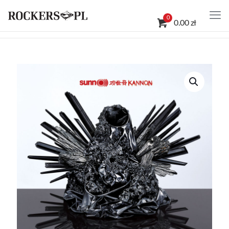
0
0.00 zł