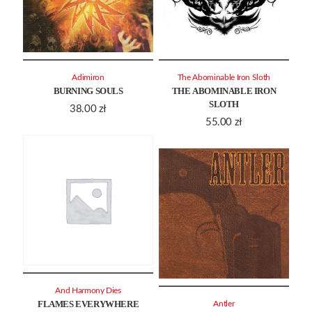
Adimiron
The Abominable Iron Sloth
BURNING SOULS
THE ABOMINABLE IRON
SLOTH
38.00
zł
55.00
zł
And Harmony Dies
FLAMES EVERYWHERE
Antler