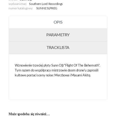
wydawnictwo:
Southern Lord Recordings
numer katalogowy:
SUNN15LPREG
OPIS
PARAMETRY
TRACKLISTA
Wznowienie trzeciej płyty Sunn O))) "Flight Of The Behemoth".
Tym razem do współpracy mistrzowie doom drone'u zaprosili
kultowe postaci sceny noise: Merzbowa i Masami Akitę.
Może spodoba się również…