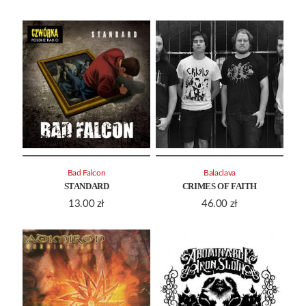
Bad Falcon
Balaclava
STANDARD
CRIMES OF FAITH
13.00
zł
46.00
zł