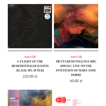
Sunn O)))
Sunn O)))
3: FLIGHT OF THE
METTA BENEVOLENCE BBC
BEHEMOTH [GOLD WITH
6MUSIC: LIVE ON THE
BLACK SPLATTER]
INVITATION OF MARY ANNE
HOBBS
225.00
zł
60.00
zł