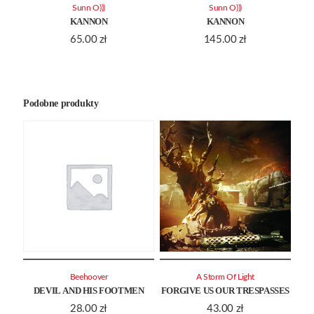
Sunn O)))
Sunn O)))
KANNON
KANNON
65.00
zł
145.00
zł
Podobne produkty
Beehoover
A Storm Of Light
DEVIL AND HIS FOOTMEN
FORGIVE US OUR TRESPASSES
28.00
zł
43.00
zł