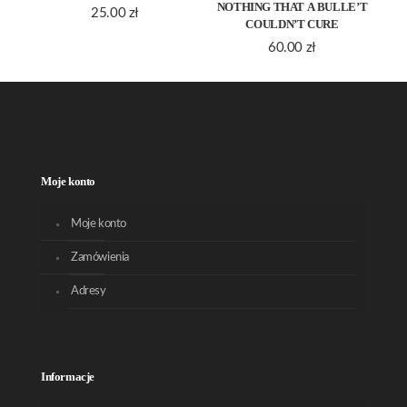
NOTHING THAT A BULLE’T
25.00
zł
COULDN’T CURE
60.00
zł
Moje konto
Moje konto
Zamówienia
Adresy
Informacje