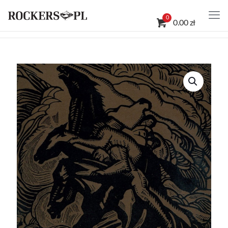
0
0.00 zł