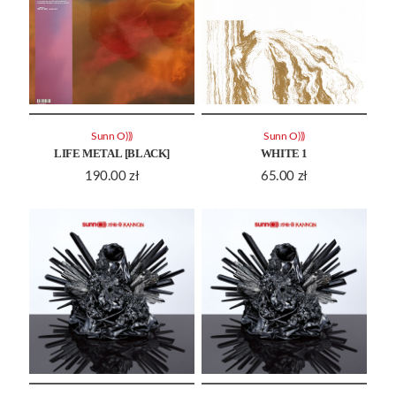
Sunn O)))
Sunn O)))
LIFE METAL [BLACK]
WHITE 1
190.00
zł
65.00
zł