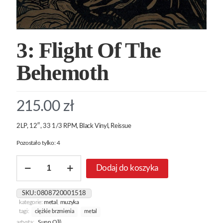
3: Flight Of The
Behemoth
215.00
zł
2LP, 12″, 33 1/3 RPM, Black Vinyl, Reissue
Pozostało tylko: 4
ilość
Dodaj do koszyka
3:
Flight
Of
SKU:
0808720001518
The
kategorie:
metal
,
muzyka
Behemoth
tagi:
ciężkie brzmienia
metal
artysta:
Sunn O)))