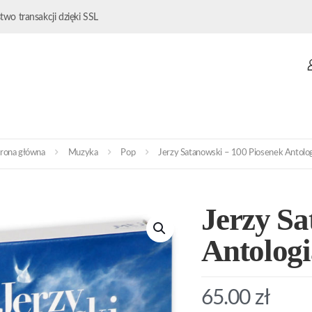
wo transakcji dzięki SSL
trona główna
Muzyka
Pop
Jerzy Satanowski – 100 Piosenek Antolog
Jerzy Sa
Antologi
65.00
zł