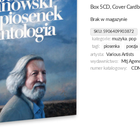
Box 5CD, Cover Cardb
Brak w magazynie
SKU:
5906409903872
kategorie:
muzyka
,
pop
tagi:
piosenka
poezja
artysta:
Various Artists
wydawnictwo:
Mtj Agenc
numer katalogowy:
CDM