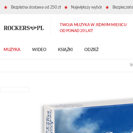
Bezpłatna dostawa od 250 zł
Największy wybór
Bezpieczeńst
TWOJA MUZYKA W JEDNYM MIEJSCU
OD PONAD 20 LAT!
MUZYKA
WIDEO
KSIĄŻKI
ODZIEŻ
S