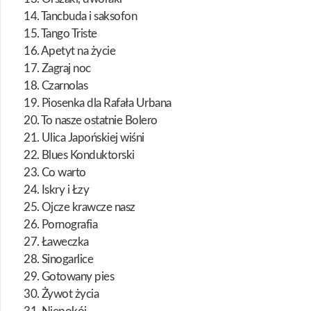
14. Tancbuda i saksofon
15. Tango Triste
16. Apetyt na życie
17. Zagraj noc
18. Czarnolas
19. Piosenka dla Rafała Urbana
20. To nasze ostatnie Bolero
21. Ulica Japońskiej wiśni
22. Blues Konduktorski
23. Co warto
24. Iskry i Łzy
25. Ojcze krawcze nasz
26. Pornografia
27. Ławeczka
28. Sinogarlice
29. Gotowany pies
30. Żywot życia