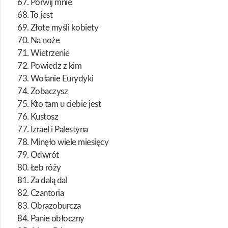
67. Porwij mnie
68. To jest
69. Złote myśli kobiety
70. Na noże
71. Wietrzenie
72. Powiedz z kim
73. Wołanie Eurydyki
74. Zobaczysz
75. Kto tam u ciebie jest
76. Kustosz
77. Izrael i Palestyna
78. Minęło wiele miesięcy
79. Odwrót
80. Łeb róży
81. Za dalą dal
82. Czantoria
83. Obrazoburcza
84. Panie obłoczny