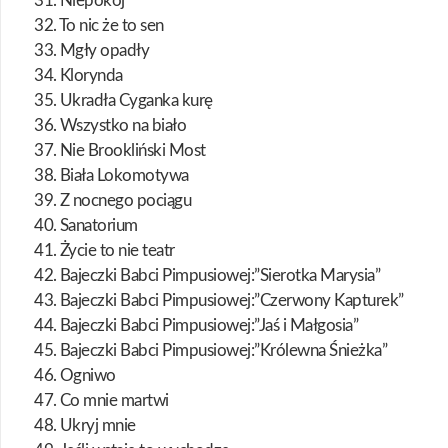
31. Niepokój
32. To nic że to sen
33. Mgły opadły
34. Klorynda
35. Ukradła Cyganka kurę
36. Wszystko na biało
37. Nie Brookliński Most
38. Biała Lokomotywa
39. Z nocnego pociągu
40. Sanatorium
41. Życie to nie teatr
42. Bajeczki Babci Pimpusiowej:”Sierotka Marysia”
43. Bajeczki Babci Pimpusiowej:”Czerwony Kapturek”
44. Bajeczki Babci Pimpusiowej:”Jaś i Małgosia”
45. Bajeczki Babci Pimpusiowej:”Królewna Śnieżka”
46. Ogniwo
47. Co mnie martwi
48. Ukryj mnie