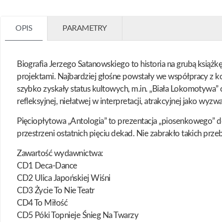
OPIS
PARAMETRY
Biografia Jerzego Satanowskiego to historia na grubą książk
projektami. Najbardziej głośne powstały we współpracy z kol
szybko zyskały status kultowych, m.in. „Biała Lokomotywa” c
refleksyjnej, niełatwej w interpretacji, atrakcyjnej jako wyz
Pięciopłytowa „Antologia” to prezentacja „piosenkowego” 
przestrzeni ostatnich pięciu dekad. Nie zabrakło takich przeb
Zawartość wydawnictwa:
CD1 Deca-Dance
CD2 Ulica Japońskiej Wiśni
CD3 Życie To Nie Teatr
CD4 To Miłość
CD5 Póki Topnieje Śnieg Na Twarzy