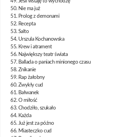
49. Jeśli wstaję to wychodzę
50. Nie ma już
51. Prolog z demonami
52. Recepta
53. Salto
54. Urszula Kochanowska
55. Krew i atrament
56. Największy teatr świata
57. Ballada o paniach minionego czasu
58. Znikanie
59. Rap żałobny
60. Zwykły cud
61. Bałwanek
62. O miłość
63. Chodziło, szukało
64. Każda
65. Już jest za późno
66. Miasteczko cud