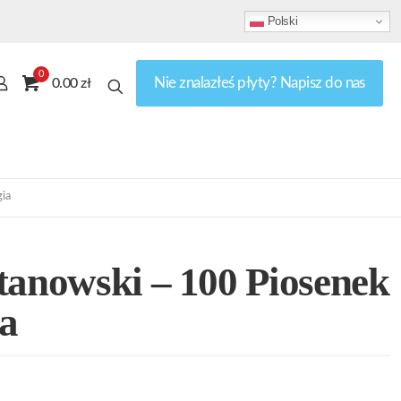
Polski
0
Nie znalazłeś płyty? Napisz do nas
0.00 zł
ia
tanowski – 100 Piosenek
a