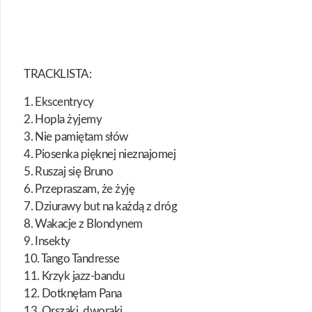
TRACKLISTA:
1. Ekscentrycy
2. Hopla żyjemy
3. Nie pamiętam słów
4. Piosenka pięknej nieznajomej
5. Ruszaj się Bruno
6. Przepraszam, że żyję
7. Dziurawy but na każdą z dróg
8. Wakacje z Blondynem
9. Insekty
10. Tango Tandresse
11. Krzyk jazz-bandu
12. Dotknęłam Pana
13. Orszaki, dworaki