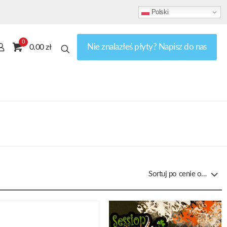
Polski
0
Nie znalazłeś płyty? Napisz do nas
0.00 zł