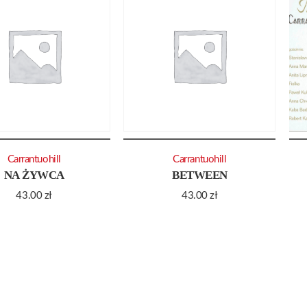
Carrantuohill
Carrantuohill
NA ŻYWCA
BETWEEN
43.00
zł
43.00
zł