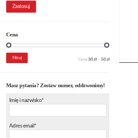
Zastosuj
Cena
Cena
Cena
Filtruj
Cena:
30 zł
—
50 zł
min.
maks.
Masz pytania? Zostaw numer, oddzwonimy!
Imię i nazwisko*
Adres email*