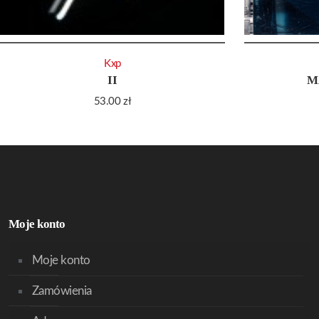
Kxp
II
M
53.00
zł
Moje konto
Moje konto
Zamówienia