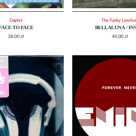
Daphni
The Funky Lowliv
FACE TO FACE
BELLALUNA / IN
38.00
zł
40.00
zł