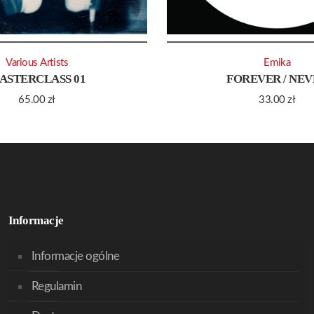
Various Artists
Emika
ASTERCLASS 01
FOREVER / NE
65.00
zł
33.00
zł
Informacje
Informacje ogólne
Regulamin