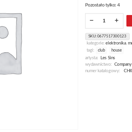
Pozostało tylko: 4
ilość
Michael
SKU:
0677517300123
kategorie:
elektronika
,
m
tagi:
club
house
artysta:
Les Sins
wydawnictwo:
Company 
numer katalogowy:
CHI