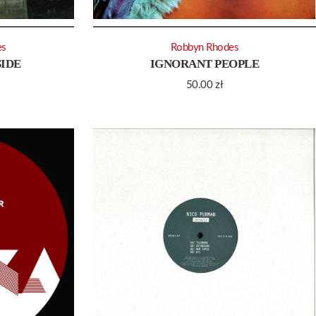
es
Robbyn Rhodes
SIDE
IGNORANT PEOPLE
50.00
zł