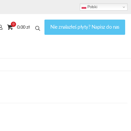
Polski
0
Nie znalazłeś płyty? Napisz do nas
0.00 zł