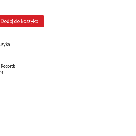
Dodaj do koszyka
uzyka
Records
01