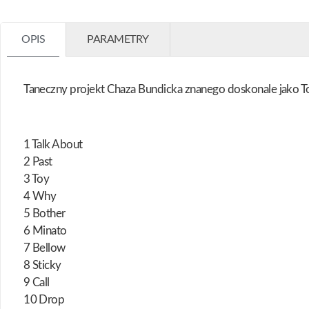
OPIS
PARAMETRY
Taneczny projekt Chaza Bundicka znanego doskonale jako T
1 Talk About
2 Past
3 Toy
4 Why
5 Bother
6 Minato
7 Bellow
8 Sticky
9 Call
10 Drop