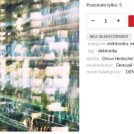
Pozostało tylko: 5
ilość
Heavy
Light
SKU:
0634457090859
kategorie:
elektronika
,
m
tag:
elektronika
artysta:
Orson Hentschel
wydawnictwo:
Denovali
numer katalogowy:
DEN