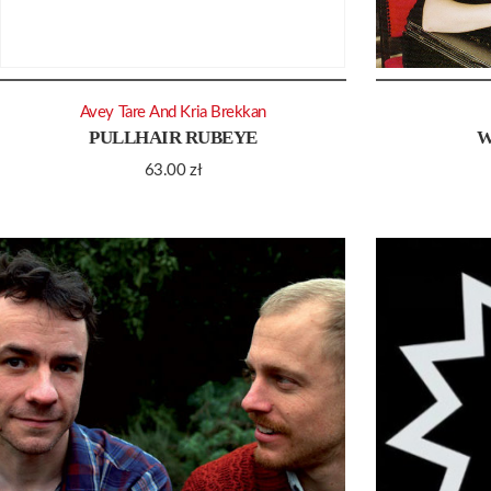
Avey Tare And Kria Brekkan
PULLHAIR RUBEYE
W
63.00
zł