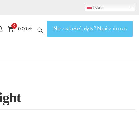
Polski
0
Nie znalazłeś płyty? Napisz do nas
0.00 zł
ight