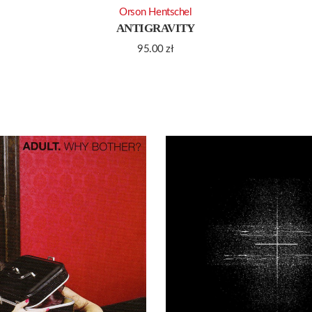
Orson Hentschel
ANTIGRAVITY
95.00
zł