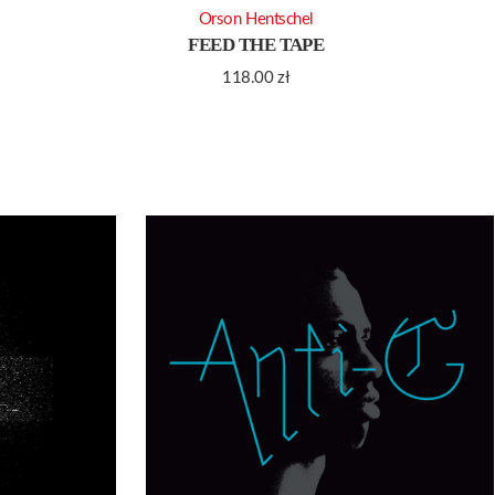
Orson Hentschel
FEED THE TAPE
118.00
zł