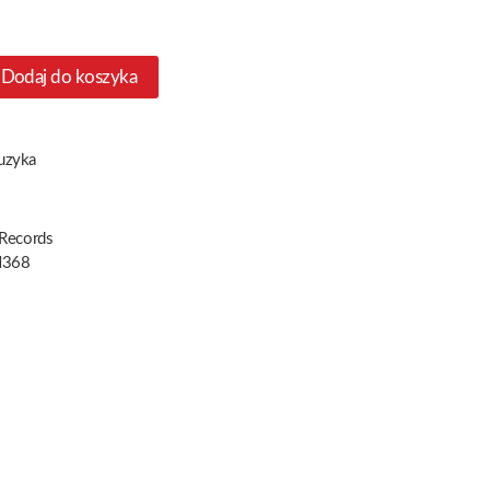
Dodaj do koszyka
uzyka
 Records
368