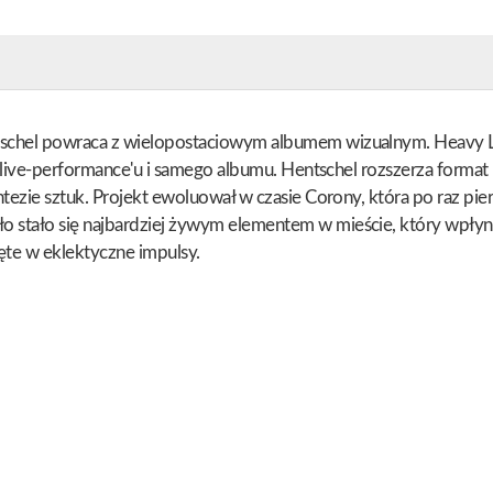
schel powraca z wielopostaciowym albumem wizualnym. Heavy Ligh
ego live-performance'u i samego albumu. Hentschel rozszerza for
ntezie sztuk. Projekt ewoluował w czasie Corony, która po raz pie
 stało się najbardziej żywym elementem w mieście, który wpłyną
jęte w eklektyczne impulsy.