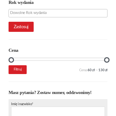
Rok wydania
Zastosuj
Cena
Cena
Cena
Filtruj
Cena:
60 zł
—
130 zł
min.
maks.
Masz pytania? Zostaw numer, oddzwonimy!
Imię i nazwisko*