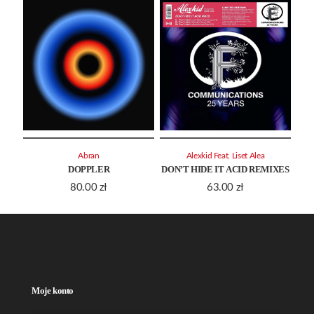
Abran
Alexkid Feat. Liset Alea
DOPPLER
DON’T HIDE IT ACID REMIXES
80.00
zł
63.00
zł
Moje konto