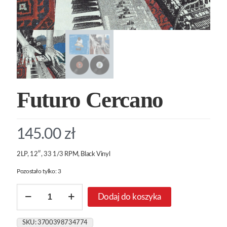
Futuro Cercano
145.00
zł
2LP, 12″, 33 1/3 RPM, Black Vinyl
Pozostało tylko: 3
ilość
Dodaj do koszyka
Futuro
Cercano
SKU:
3700398734774