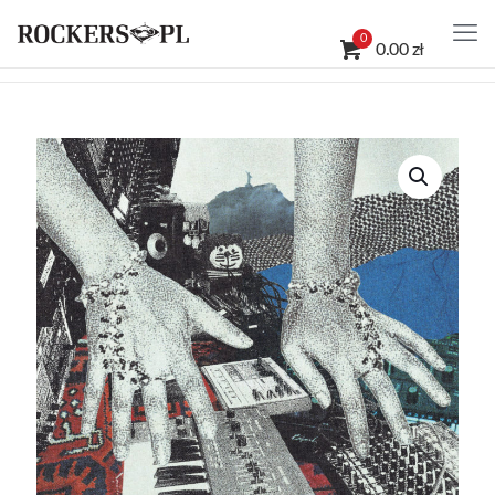
0
0.00 zł