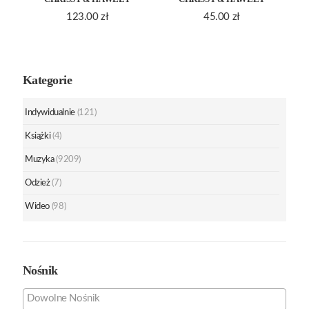
123.00
zł
45.00
zł
Kategorie
Indywidualnie
(121)
Książki
(4)
Muzyka
(9209)
Odzież
(7)
Wideo
(98)
Nośnik