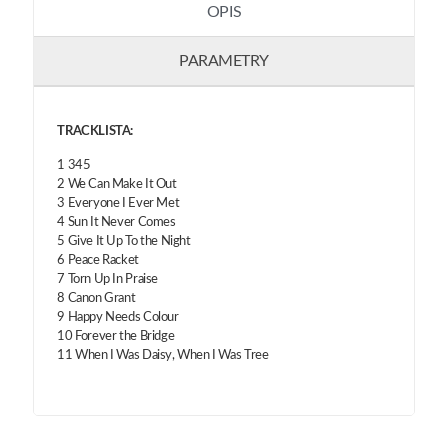
OPIS
PARAMETRY
TRACKLISTA:
1 345
2 We Can Make It Out
3 Everyone I Ever Met
4 Sun It Never Comes
5 Give It Up To the Night
6 Peace Racket
7 Torn Up In Praise
8 Canon Grant
9 Happy Needs Colour
10 Forever the Bridge
11 When I Was Daisy, When I Was Tree