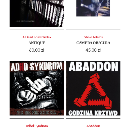
A Dead Forest Index
Steve Adams
ANTIQUE
CAMERA OBSCURA
60.00
zł
45.00
zł
Adhd Syndrom
Abaddon