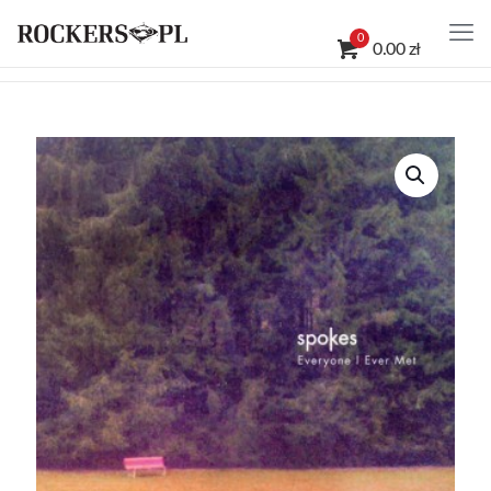
0
0.00 zł