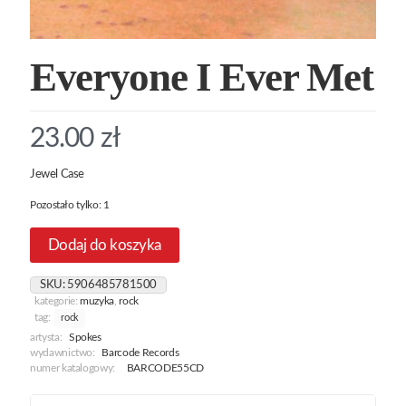
Everyone I Ever Met
23.00
zł
Jewel Case
Pozostało tylko: 1
Dodaj do koszyka
SKU:
5906485781500
kategorie:
muzyka
,
rock
tag:
rock
artysta:
Spokes
wydawnictwo:
Barcode Records
numer katalogowy:
BARCODE55CD