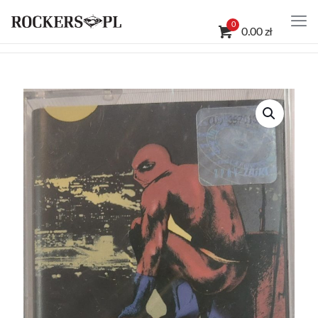
0
0.00 zł