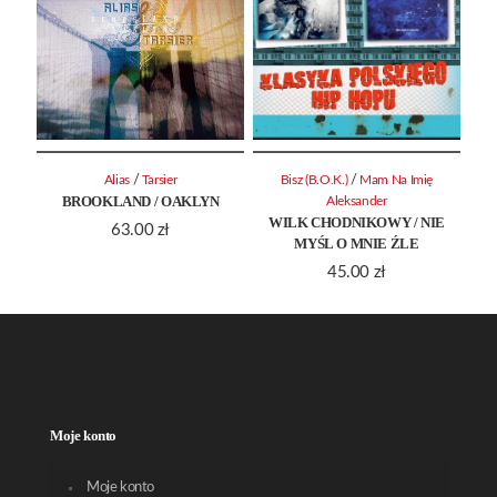
/
/
Alias
Tarsier
Bisz (B.O.K.)
Mam Na Imię
BROOKLAND / OAKLYN
Aleksander
WILK CHODNIKOWY / NIE
63.00
zł
MYŚL O MNIE ŹLE
45.00
zł
Moje konto
Moje konto