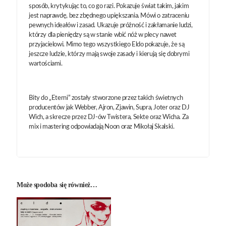
sposób, krytykując to, co go razi. Pokazuje świat takim, jakim
jest naprawdę, bez zbędnego upiększania. Mówi o zatraceniu
pewnych ideałów i zasad. Ukazuje próżność i zakłamanie ludzi,
którzy dla pieniędzy są w stanie wbić nóż w plecy nawet
przyjacielowi. Mimo tego wszystkiego Eldo pokazuje, że są
jeszcze ludzie, którzy mają swoje zasady i kierują się dobrymi
wartościami.
Bity do „Eterni” zostały stworzone przez takich świetnych
producentów jak Webber, Ajron, Zjawin, Supra, Joter oraz DJ
Wich, a skrecze przez DJ-ów Twistera, Sekte oraz Wicha. Za
mix i mastering odpowiadają Noon oraz Mikołaj Skalski.
Może spodoba się również…