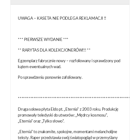
UWAGA – KASETA NIE PODLEGA REKLAMACJI !!
*** PIERWSZE WYDANIE ***
** RARYTAS DLA KOLEKCJONERÓW!!! **
Egzemplarz fabrycznie nowy – rozfoliowany i sprawdzony pod
kątem ewentualnych wad.
Po sprawdzeniu ponownie zafoliowany.
*********************************************************************
Druga solowa płyta Eldo pt. „Eternia” z 2003 roku. Produkcję
promowały teledyski do utworów: „Mędrcy kosmosu”,
„Eternia” oraz „Tylko słowo”.
„Eternia” to znakomite, spokojne, momentami melancholijne
teksty. Raper przedstawia swój światopogląd w przemyślany