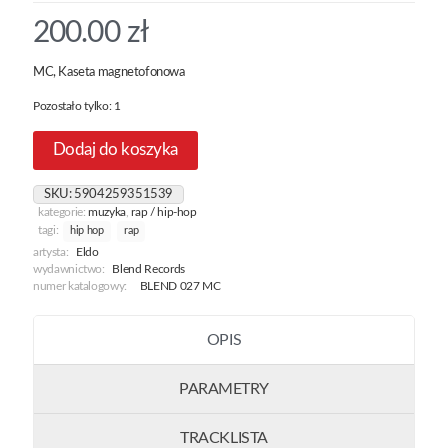
200.00
zł
MC, Kaseta magnetofonowa
Pozostało tylko: 1
Dodaj do koszyka
SKU:
5904259351539
kategorie:
muzyka
,
rap / hip-hop
tagi:
hip hop
rap
artysta:
Eldo
wydawnictwo:
Blend Records
numer katalogowy:
BLEND 027 MC
OPIS
PARAMETRY
TRACKLISTA