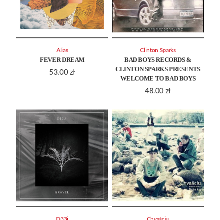
Alias
Clinton Sparks
FEVER DREAM
BAD BOYS RECORDS &
CLINTON SPARKS PRESENTS
53.00
zł
WELCOME TO BAD BOYS
48.00
zł
D33j
Chvaściu