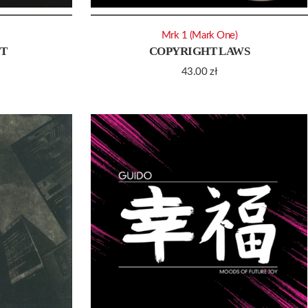
Mrk 1 (Mark One)
CT
COPYRIGHT LAWS
43.00
zł