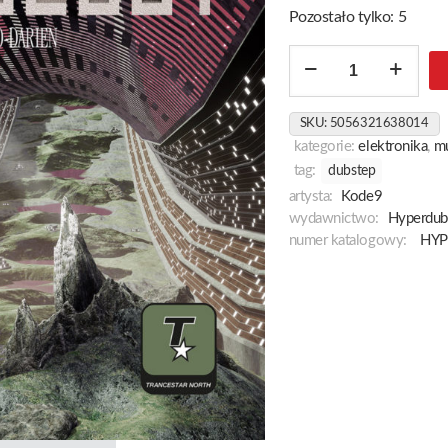
Pozostało tylko: 5
ilość
Escapology
[Lucient
SKU:
5056321638014
Orange]
kategorie:
elektronika
,
m
tag:
dubstep
artysta:
Kode9
wydawnictwo:
Hyperdub
numer katalogowy:
HYP