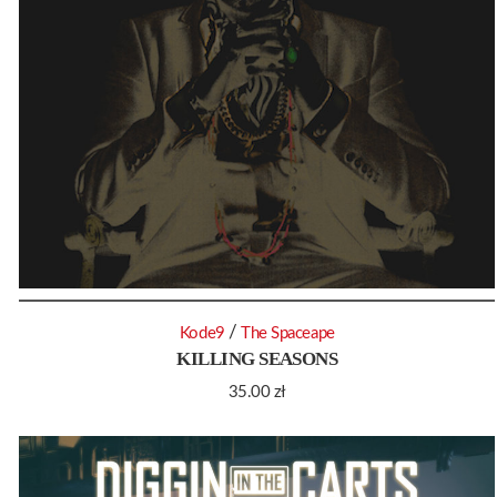
/
Kode9
The Spaceape
KILLING SEASONS
35.00
zł