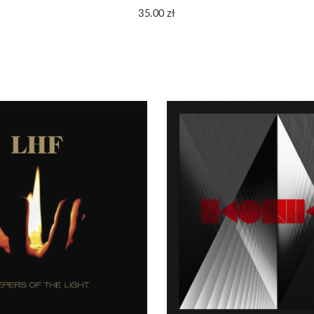
35.00
zł