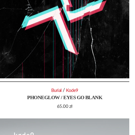
/
Burial
Kode9
PHONEGLOW / EYES GO BLANK
65.00
zł