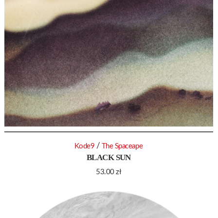
/
Kode9
The Spaceape
BLACK SUN
53.00
zł