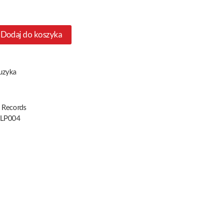
Dodaj do koszyka
uzyka
 Records
LP004