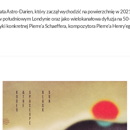
iata Astro-Darien, który zaczął wychodzić na powierzchnię w 202
os w południowym Londynie oraz jako wielokanałowa dyfuzja na
ki konkretnej Pierre'a Schaeffera, kompozytora Pierre'a Henry'ego 