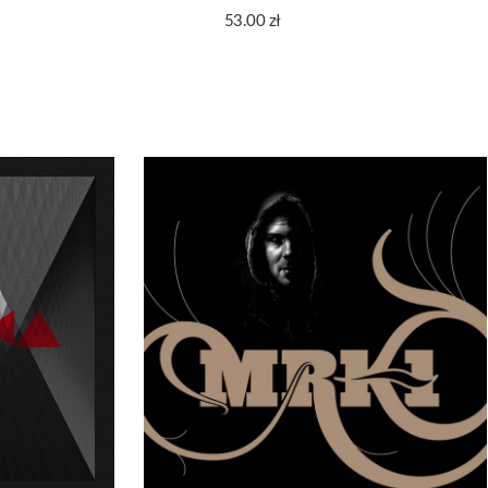
53.00
zł