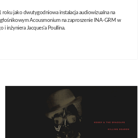
1 roku jako dwutygodniowa instalacja audiowizualna na
 50-głośnikowym Acousmonium na zaproszenie INA-GRM w
i inżyniera Jacques'a Poullina.