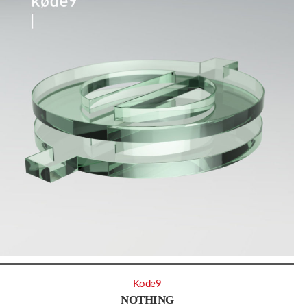
Kode9
NOTHING