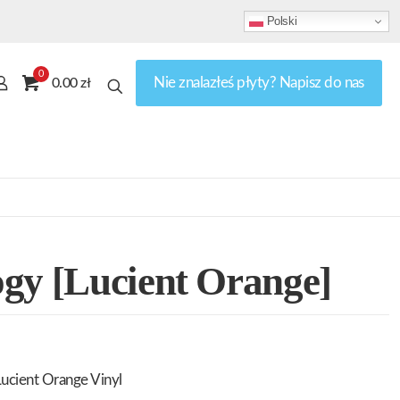
Polski
0
Nie znalazłeś płyty? Napisz do nas
0.00 zł
gy [Lucient Orange]
ucient Orange Vinyl