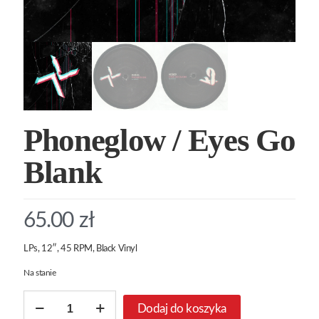
Phoneglow / Eyes Go
Blank
65.00
zł
LPs, 12″, 45 RPM, Black Vinyl
Na stanie
ilość
Dodaj do koszyka
Phoneglow