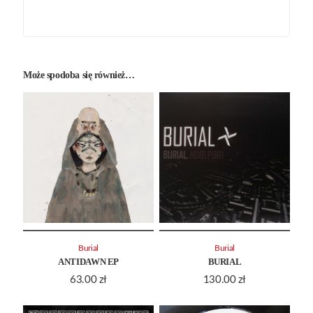
Może spodoba się również…
Burial
Burial
ANTIDAWN EP
BURIAL
63.00
zł
130.00
zł