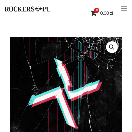
0
0.00 zł