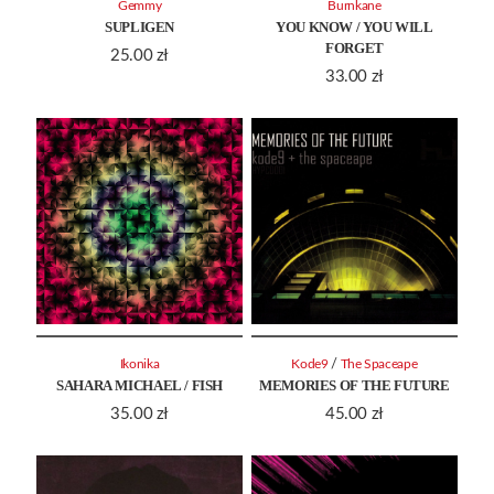
Gemmy
Burnkane
SUPLIGEN
YOU KNOW / YOU WILL
FORGET
25.00
zł
33.00
zł
/
Ikonika
Kode9
The Spaceape
SAHARA MICHAEL / FISH
MEMORIES OF THE FUTURE
35.00
zł
45.00
zł