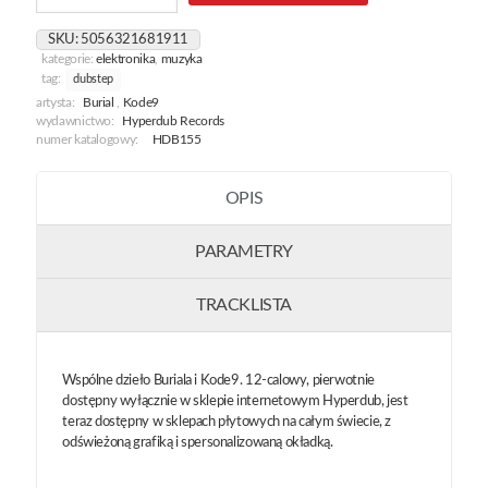
/
Eyes
SKU:
5056321681911
Go
kategorie:
elektronika
,
muzyka
Blank
tag:
dubstep
artysta:
Burial
,
Kode9
wydawnictwo:
Hyperdub Records
numer katalogowy:
HDB155
OPIS
PARAMETRY
TRACKLISTA
Wspólne dzieło Buriala i Kode9. 12-calowy, pierwotnie
dostępny wyłącznie w sklepie internetowym Hyperdub, jest
teraz dostępny w sklepach płytowych na całym świecie, z
odświeżoną grafiką i spersonalizowaną okładką.