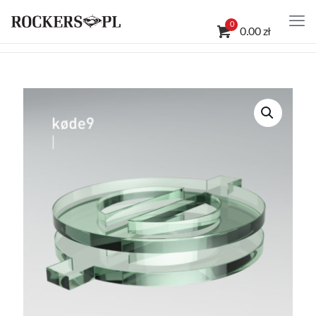
0
0.00 zł