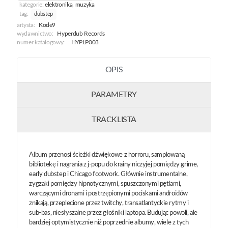
kategorie:
elektronika
,
muzyka
tag:
dubstep
artysta:
Kode9
wydawnictwo:
Hyperdub Records
numer katalogowy:
HYPLP003
OPIS
PARAMETRY
TRACKLISTA
Album przenosi ścieżki dźwiękowe z horroru, samplowaną
bibliotekę i nagrania z j-popu do krainy niczyjej pomiędzy grime,
early dubstep i Chicago footwork. Głównie instrumentalne,
zygzaki pomiędzy hipnotycznymi, spuszczonymi pętlami,
warczącymi dronami i postrzępionymi pociskami androidów
znikają, przeplecione przez twitchy, transatlantyckie rytmy i
sub-bas, niesłyszalne przez głośniki laptopa. Budując powoli, ale
bardziej optymistycznie niż poprzednie albumy, wiele z tych