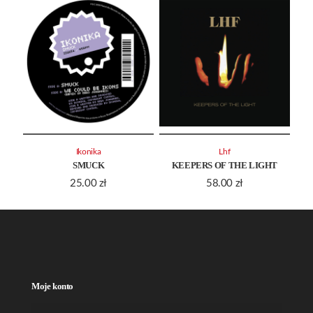
Ikonika
Lhf
SMUCK
KEEPERS OF THE LIGHT
25.00
zł
58.00
zł
Moje konto