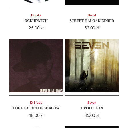
Ikonika
Burial
DCKHDBTCH
STREET HALO / KINDRED
25.00
zł
53.00
zł
Dj Madd
Seven
THE REAL & THE SHADOW
EVOLUTION
48.00
zł
85.00
zł