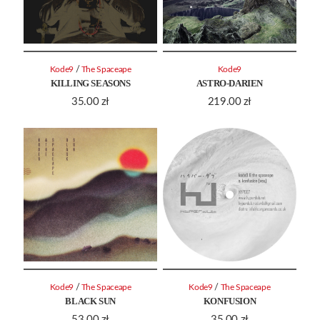
/
Kode9
The Spaceape
Kode9
KILLING SEASONS
ASTRO-DARIEN
35.00
zł
219.00
zł
/
/
Kode9
The Spaceape
Kode9
The Spaceape
BLACK SUN
KONFUSION
53.00
zł
35.00
zł