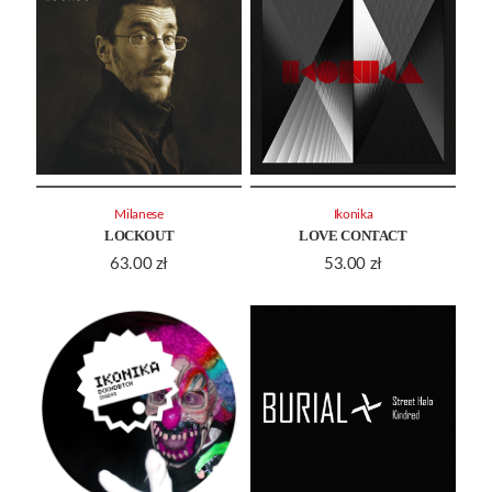
Milanese
Ikonika
LOCKOUT
LOVE CONTACT
63.00
zł
53.00
zł