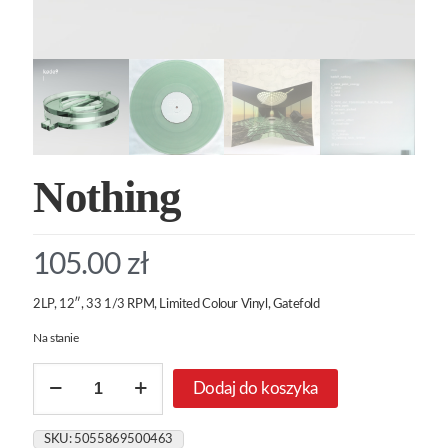
Nothing
105.00
zł
2LP, 12″, 33 1/3 RPM, Limited Colour Vinyl, Gatefold
Na stanie
ilość
Dodaj do koszyka
Nothing
SKU:
5055869500463