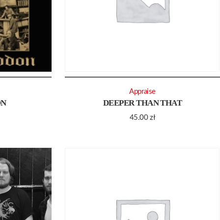
Appraise
ON
DEEPER THAN THAT
45.00
zł