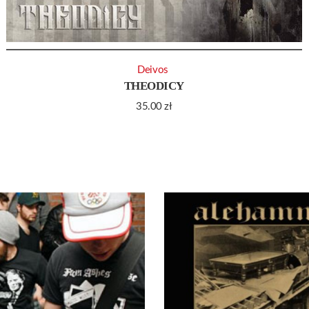
Deivos ‎
THEODICY
35.00
zł