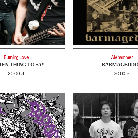
Burning Love
Alehammer
EN THING TO SAY
BARMAGEDD
80.00
zł
20.00
zł