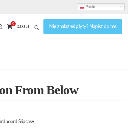
Polski
0
Nie znalazłeś płyty? Napisz do nas
0.00 zł
on From Below
ardboard Slipcase