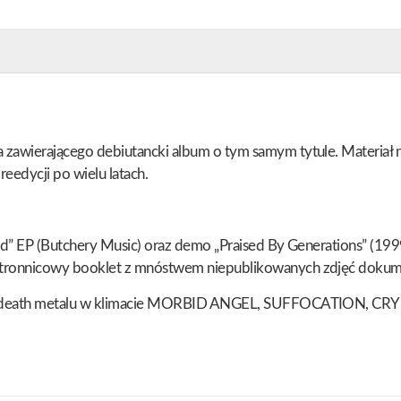
zawierającego debiutancki album o tym samym tytule. Materiał 
eedycji po wielu latach.
d” EP (Butchery Music) oraz demo „Praised By Generations” (199
tronnicowy booklet z mnóstwem niepublikowanych zdjęć dokumen
ego death metalu w klimacie MORBID ANGEL, SUFFOCATION, CR