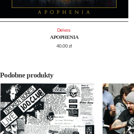
Deivos ‎
APOPHENIA
40.00
zł
Podobne produkty