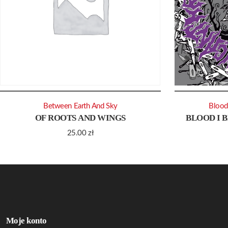
Between Earth And Sky
Blood
OF ROOTS AND WINGS
BLOOD I 
25.00
zł
Moje konto