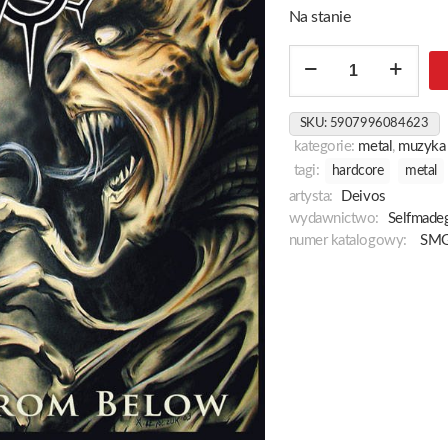
Na stanie
ilość
Emanation
From
SKU:
5907996084623
Below
kategorie:
metal
,
muzyka
tagi:
hardcore
metal
artysta:
Deivos ‎
wydawnictwo:
Selfmade
numer katalogowy:
SMG