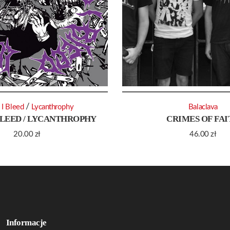
/
 I Bleed
Lycanthrophy
Balaclava
BLEED / LYCANTHROPHY
CRIMES OF FAI
20.00
zł
46.00
zł
Informacje