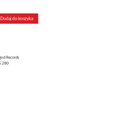
Dodaj do koszyka
god Records
 280