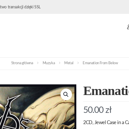
wo transakcji dzięki SSL
Strona główna
Muzyka
Metal
Emanation From Below
Emanati
50.00
zł
2CD, Jewel Case in a C