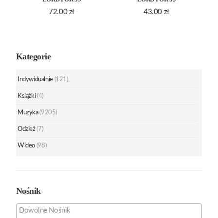
72.00
zł
43.00
zł
Kategorie
Indywidualnie
(121)
Książki
(4)
Muzyka
(9205)
Odzież
(7)
Wideo
(98)
Nośnik