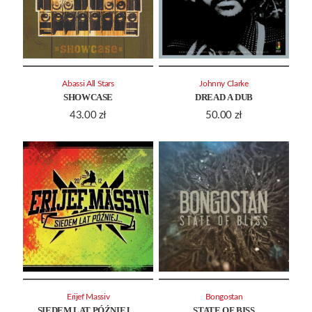
Abassi All Stars
Johnny Clarke
SHOWCASE
DREAD A DUB
43.00
zł
50.00
zł
Erijef Massiv
Bongostan
SIEDEM LAT PÓŹNIEJ…
STATE OF BISS