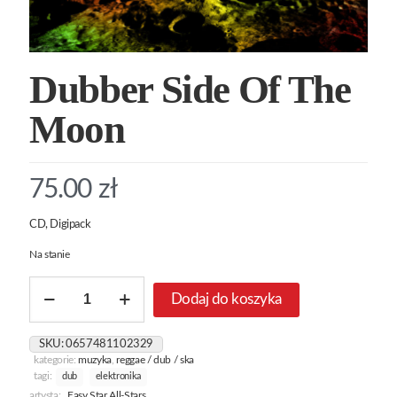
Dubber Side Of The
Moon
75.00
zł
CD, Digipack
Na stanie
ilość
Dodaj do koszyka
Dubber
Side
Of
SKU:
0657481102329
The
kategorie:
muzyka
,
reggae / dub / ska
Moon
tagi:
dub
elektronika
artysta:
Easy Star All-Stars