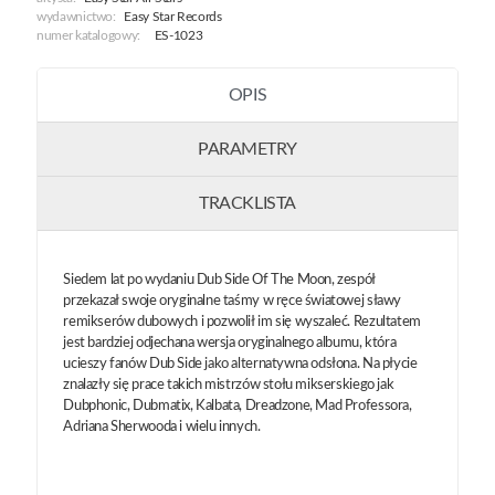
wydawnictwo:
Easy Star Records
numer katalogowy:
ES-1023
OPIS
PARAMETRY
TRACKLISTA
Siedem lat po wydaniu Dub Side Of The Moon, zespół
przekazał swoje oryginalne taśmy w ręce światowej sławy
remikserów dubowych i pozwolił im się wyszaleć. Rezultatem
jest bardziej odjechana wersja oryginalnego albumu, która
ucieszy fanów Dub Side jako alternatywna odsłona. Na płycie
znalazły się prace takich mistrzów stołu mikserskiego jak
Dubphonic, Dubmatix, Kalbata, Dreadzone, Mad Professora,
Adriana Sherwooda i wielu innych.