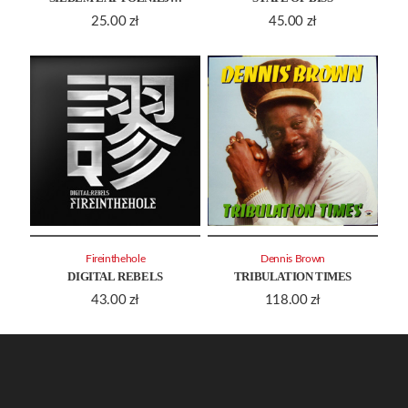
25.00
zł
45.00
zł
Fireinthehole
Dennis Brown
DIGITAL REBELS
TRIBULATION TIMES
43.00
zł
118.00
zł