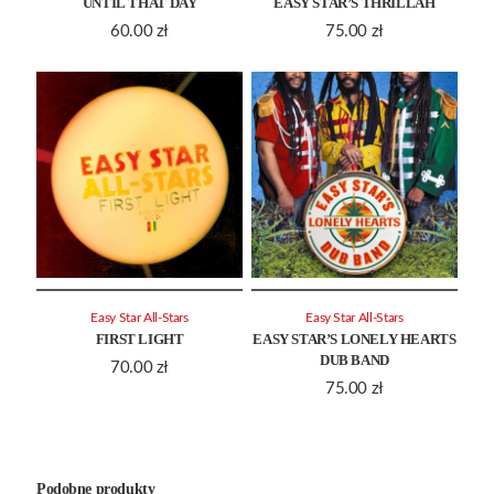
UNTIL THAT DAY
EASY STAR’S THRILLAH
60.00
zł
75.00
zł
Easy Star All-Stars
Easy Star All-Stars
FIRST LIGHT
EASY STAR’S LONELY HEARTS
DUB BAND
70.00
zł
75.00
zł
Podobne produkty