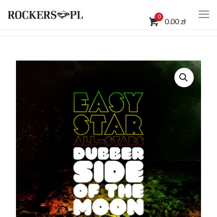
0
0.00 zł