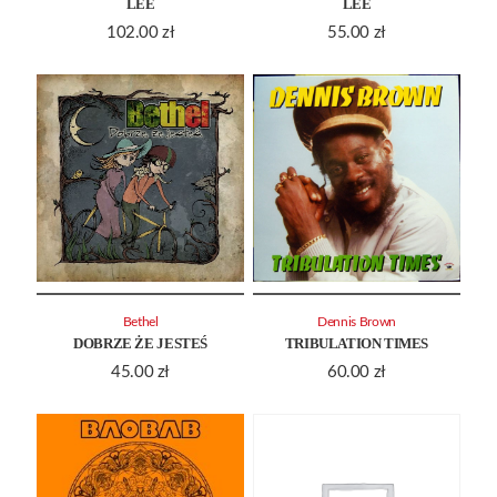
LEE
LEE
102.00
zł
55.00
zł
Bethel
Dennis Brown
DOBRZE ŻE JESTEŚ
TRIBULATION TIMES
45.00
zł
60.00
zł