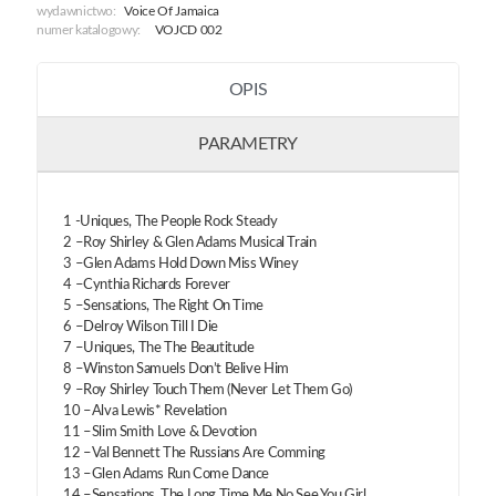
1968
wydawnictwo:
Voice Of Jamaica
numer katalogowy:
VOJCD 002
OPIS
PARAMETRY
1 -Uniques, The People Rock Steady
2 –Roy Shirley & Glen Adams Musical Train
3 –Glen Adams Hold Down Miss Winey
4 –Cynthia Richards Forever
5 –Sensations, The Right On Time
6 –Delroy Wilson Till I Die
7 –Uniques, The The Beautitude
8 –Winston Samuels Don’t Belive Him
9 –Roy Shirley Touch Them (Never Let Them Go)
10 –Alva Lewis* Revelation
11 –Slim Smith Love & Devotion
12 –Val Bennett The Russians Are Comming
13 –Glen Adams Run Come Dance
14 –Sensations, The Long Time Me No See You Girl