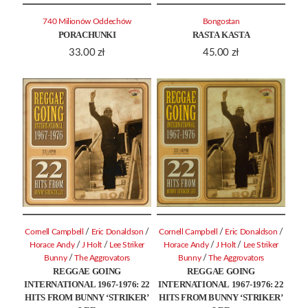
740 Milionów Oddechów
Bongostan
PORACHUNKI
RASTA KASTA
33.00
zł
45.00
zł
/
/
/
/
Cornell Campbell
Eric Donaldson
Cornell Campbell
Eric Donaldson
/
/
/
/
Horace Andy
J Holt
Lee Striker
Horace Andy
J Holt
Lee Striker
/
/
Bunny
The Aggrovators
Bunny
The Aggrovators
REGGAE GOING
REGGAE GOING
INTERNATIONAL 1967-1976: 22
INTERNATIONAL 1967-1976: 22
HITS FROM BUNNY ‘STRIKER’
HITS FROM BUNNY ‘STRIKER’