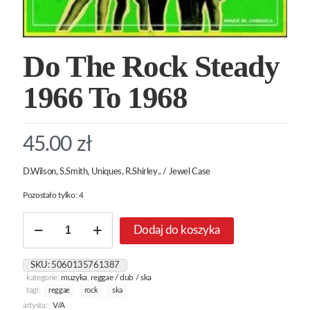
Do The Rock Steady
1966 To 1968
45.00
zł
D.Wilson, S.Smith, Uniques, R.Shirley.. / Jewel Case
Pozostało tylko: 4
ilość
Dodaj do koszyka
Do
The
Rock
SKU:
5060135761387
Steady
kategorie:
muzyka
,
reggae / dub / ska
1966
tagi:
reggae
rock
ska
To
artysta:
V/A