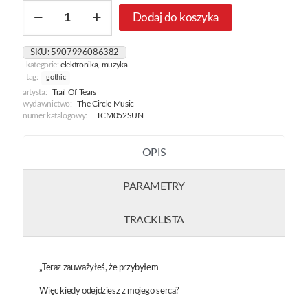
ilość
Dodaj do koszyka
Disclosure
In
Red
SKU:
5907996086382
[Sunburst
kategorie:
elektronika
,
muzyka
Red
tag:
gothic
&
artysta:
Trail Of Tears
White]
wydawnictwo:
The Circle Music
numer katalogowy:
TCM052SUN
OPIS
PARAMETRY
TRACKLISTA
„Teraz zauważyłeś, że przybyłem
Więc kiedy odejdziesz z mojego serca?