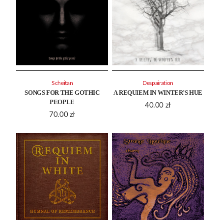
Scheitan
Despairation
SONGS FOR THE GOTHIC
A REQUIEM IN WINTER’S HUE
PEOPLE
40.00
zł
70.00
zł