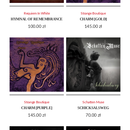
Requiem In White
Strange Boutique
HYMNAL OF REMEMBRANCE
CHARM [GOLD]
100.00
zł
145.00
zł
Strange Boutique
Schatten Muse
CHARM [PURPLE]
SCHICKSALSWEG
145.00
zł
70.00
zł