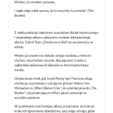
Mówisz, że zostałem porwany,
I nagle zdaję sobie sprawę, że to wszystko tu zostanie.” (The
Burden)
Z wielką radością i należytym szacunkiem dla tak historycznego
i wspaniałego albumu ogłaszamy wydanie debiutanckiego
albumu Trail of Tears „Disclosure in Red” po raz pierwszy na
winylu.
Minęły już prawie trzy dekady od jego wydania, a mimo to
słuchacz natychmiast rozumie, dlaczego jest to jeden z
najbardziej wpływowych albumów w historii gotyckiego
metalu.
Od pierwszej chwili, gdy krzyki Ronny'ego Thorsena witają
słuchacza, na przemian z czarującym głosem Heleny Iren
Michaelsen w „When Silence Cries“, do ostatniej piosenki „The
Burden” z jej przejmującym riffem, jakość pozostaje na
wysokim poziomie.
W oczekiwaniu na ich kolejny album, przyjrzyjmy się krok po
kroku ich ogromnemu dziedzictwu, zaczynając od tego, gdzie