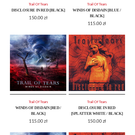
Trail Of Tears
Trail Of Tears
DISCLOSURE IN RED [BLACK]
WINDS OF DISDAIN [BLUE /
BLACK]
150.00
zł
115.00
zł
Trail Of Tears
Trail Of Tears
WINDS OF DISDAIN [RED /
DISCLOSURE IN RED
BLACK]
[SPLATTER WHITE / BLACK]
115.00
zł
150.00
zł