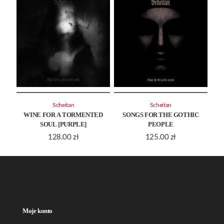
Scheitan
Scheitan
WINE FOR A TORMENTED
SONGS FOR THE GOTHIC
SOUL [PURPLE]
PEOPLE
128.00
zł
125.00
zł
Moje konto