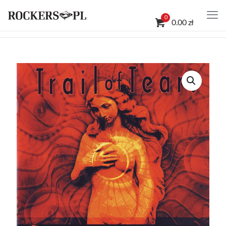
0
0.00 zł