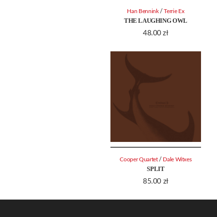
/
Han Bennink
Terrie Ex
THE LAUGHING OWL
48.00
zł
/
Cooper Quartet
Dale Witxes
SPLIT
85.00
zł