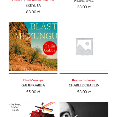
NIGHT OWL
/
Olafsson
The Alvaret Ensemble
SKEYLJA
38.00
zł
88.00
zł
Blast Muzungu
Thomas Beckmann
GAIJIN GABBA
CHARLIE CHAPLIN
55.00
zł
53.00
zł