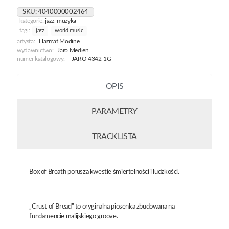
SKU:
4040000002464
kategorie:
jazz
,
muzyka
tagi:
jazz
world music
artysta:
Hazmat Modine
wydawnictwo:
Jaro Medien
numer katalogowy:
JARO 4342-1G
OPIS
PARAMETRY
TRACKLISTA
Box of Breath porusza kwestie śmiertelności i ludzkości.
„Crust of Bread” to oryginalna piosenka zbudowana na
fundamencie malijskiego groove.