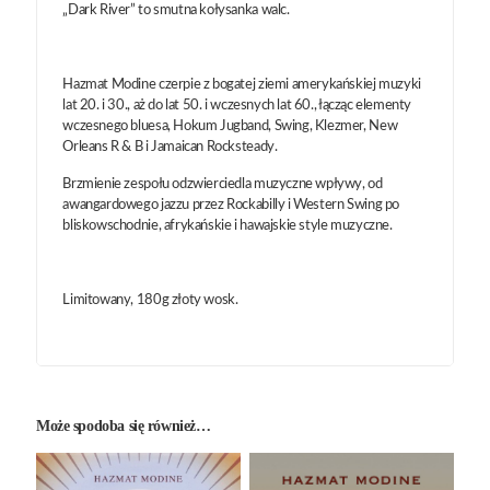
„Dark River” to smutna kołysanka walc.
Hazmat Modine czerpie z bogatej ziemi amerykańskiej muzyki
lat 20. i 30., aż do lat 50. i wczesnych lat 60., łącząc elementy
wczesnego bluesa, Hokum Jugband, Swing, Klezmer, New
Orleans R & B i Jamaican Rocksteady.
Brzmienie zespołu odzwierciedla muzyczne wpływy, od
awangardowego jazzu przez Rockabilly i Western Swing po
bliskowschodnie, afrykańskie i hawajskie style muzyczne.
Limitowany, 180g złoty wosk.
Może spodoba się również…