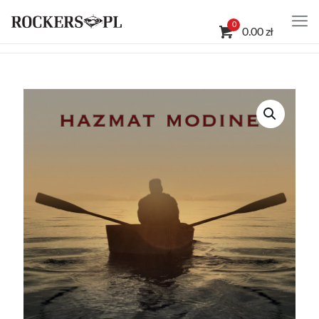
0
0.00 zł