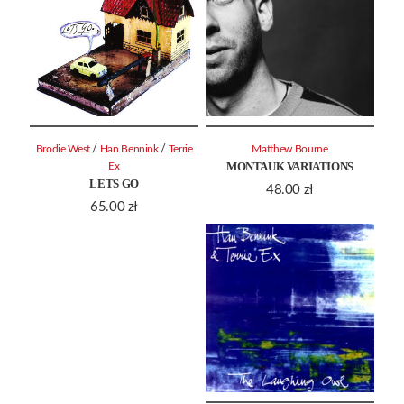
/
/
Brodie West
Han Bennink
Terrie
Matthew Bourne
MONTAUK VARIATIONS
Ex
LETS GO
48.00
zł
65.00
zł