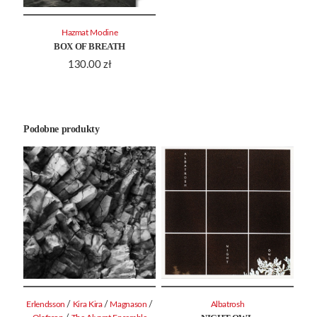
Hazmat Modine
BOX OF BREATH
130.00
zł
Podobne produkty
/
/
/
Erlendsson
Kira Kira
Magnason
Albatrosh