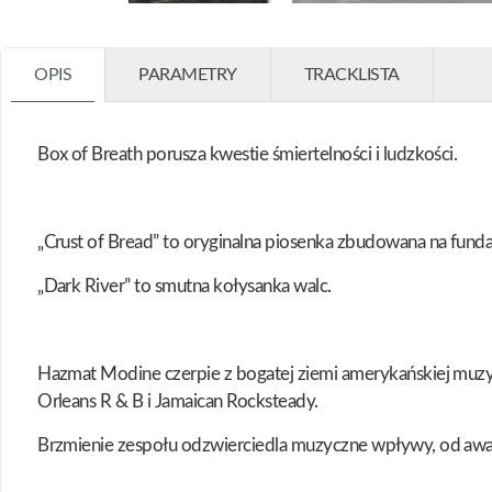
OPIS
PARAMETRY
TRACKLISTA
Box of Breath porusza kwestie śmiertelności i ludzkości.
„Crust of Bread” to oryginalna piosenka zbudowana na fund
„Dark River” to smutna kołysanka walc.
Hazmat Modine czerpie z bogatej ziemi amerykańskiej muzyki
Orleans R & B i Jamaican Rocksteady.
Brzmienie zespołu odzwierciedla muzyczne wpływy, od awang