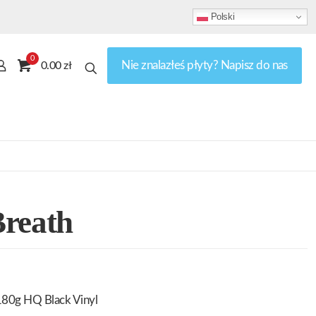
Polski
0
Nie znalazłeś płyty? Napisz do nas
0.00 zł
Breath
180g HQ Black Vinyl