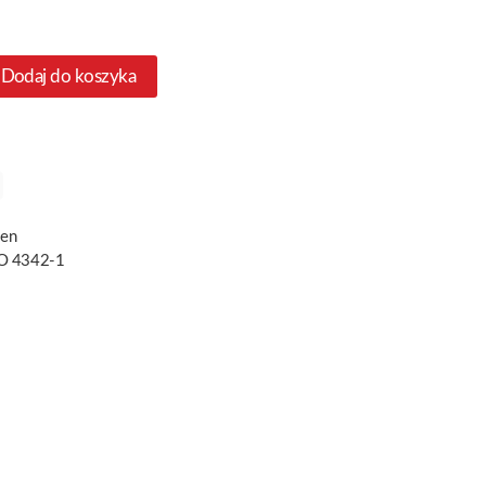
Dodaj do koszyka
ien
O 4342-1