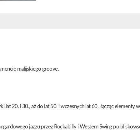
amencie malijskiego groove.
 lat 20. i 30., aż do lat 50. i wczesnych lat 60., łącząc elemen
ardowego jazzu przez Rockabilly i Western Swing po bliskowsch