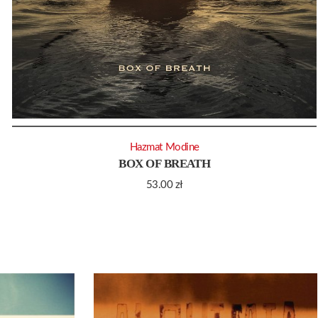
Hazmat Modine
BOX OF BREATH
53.00
zł