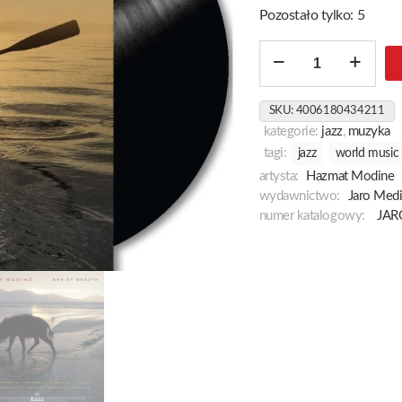
Pozostało tylko: 5
ilość
Box
Of
SKU:
4006180434211
Breath
kategorie:
jazz
,
muzyka
tagi:
jazz
world music
artysta:
Hazmat Modine
wydawnictwo:
Jaro Med
numer katalogowy:
JAR