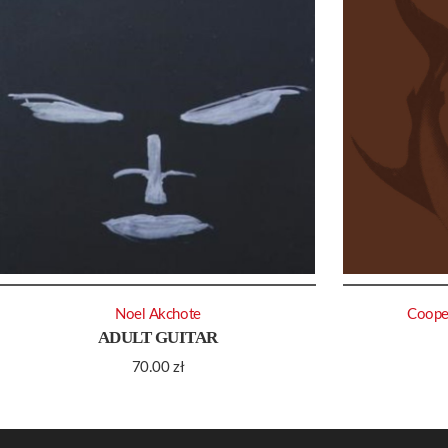
Noel Akchote
Coope
ADULT GUITAR
70.00
zł