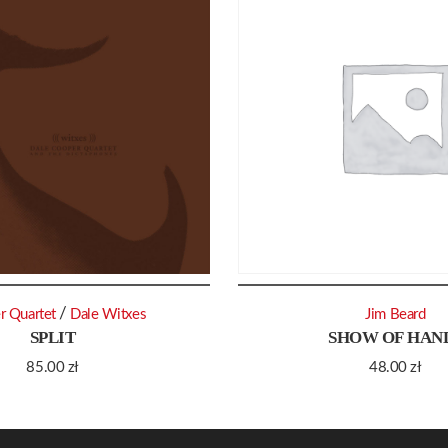
/
r Quartet
Dale Witxes
Jim Beard
SPLIT
SHOW OF HAN
85.00
zł
48.00
zł