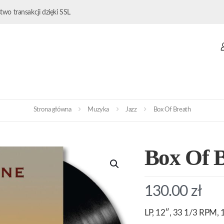
wo transakcji dzięki SSL
Strona główna
Muzyka
Jazz
Box Of Breath
Box Of 
130.00
zł
LP, 12″, 33 1/3 RPM, 