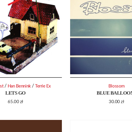
/
/
st
Han Bennink
Terrie Ex
Blossom
LETS GO
BLUE BALLOO
65.00
zł
30.00
zł