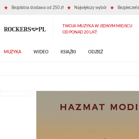
Bezpłatna dostawa od 250 zł
Największy wybór
Bezpieczeńst
TWOJA MUZYKA W JEDNYM MIEJSCU
OD PONAD 20 LAT!
MUZYKA
WIDEO
KSIĄŻKI
ODZIEŻ