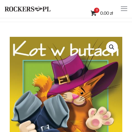
0
0.00 zł