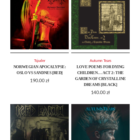
Tsjuder
Autumn Tears
NORWEGIAN APOCALYPSE:
LOVE POEMS FOR DYING
OSLO VS SANDNES [RED]
CHILDREN… ACT 2: THE
GARDEN OF CRYSTALLINE
190.00
zł
DREAMS [BLACK]
140.00
zł