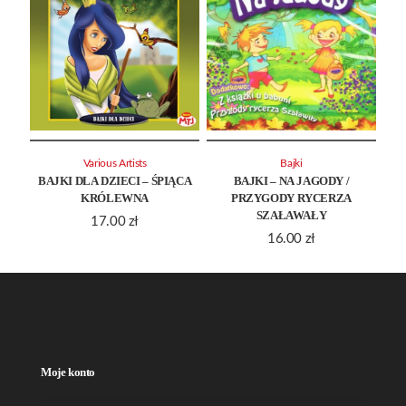
Various Artists
Bajki
BAJKI DLA DZIECI – ŚPIĄCA
BAJKI – NA JAGODY /
KRÓLEWNA
PRZYGODY RYCERZA
SZAŁAWAŁY
17.00
zł
16.00
zł
Moje konto