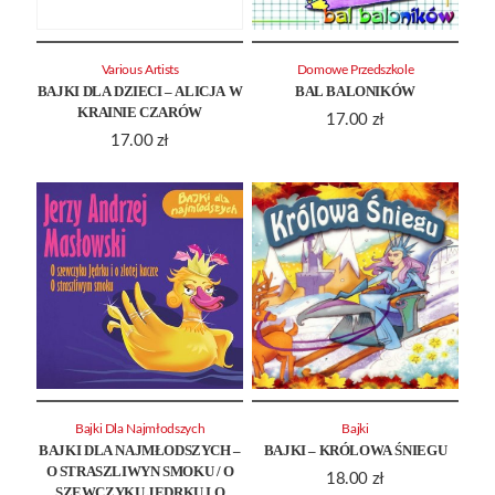
Various Artists
Domowe Przedszkole
BAJKI DLA DZIECI – ALICJA W
BAL BALONIKÓW
KRAINIE CZARÓW
17.00
zł
17.00
zł
Bajki Dla Najmłodszych
Bajki
BAJKI DLA NAJMŁODSZYCH –
BAJKI – KRÓLOWA ŚNIEGU
O STRASZLIWYN SMOKU / O
18.00
zł
SZEWCZYKU JĘDRKU I O