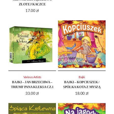
ZŁOTEJ KACZCE
17.00
zł
Various Artists
Bajki
BAJKI – JAN BRZECHWA –
BAJKI – KOPCIUSZEK /
TRIUMF PANA KLEKSA CZ.1
SPÓŁKA KOTA Z MYSZĄ
33.00
zł
18.00
zł