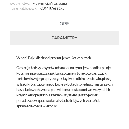
Butach
wydawnictwo:
Mtj Agencja Artystyczna
numer katalogowy:
CDMTJ7699275
OPIS
PARAMETRY
W serii Bajki dla dzieci przentujemy Kot w butach.
Gdy najmłodszy z synów młynarza otrzymuje w spadku po ojcu
kota, nie przypuszcza, jak bardzo zmieni to jego życie. Dzięki
fortelowi swojego sprytnego sługi w krótkim czasie wkupia się
w łaski króla. Opowieść o kocie w butach to jedna z najstarszych
baśni ludowych, znana pod wieloma postaciami we wszystkich
krajach europejskich. Przede wszystkim jest to jednak
ponadczasowa pochwała najszlachetniejszych wartości:
sprawiedliwości i wierności.