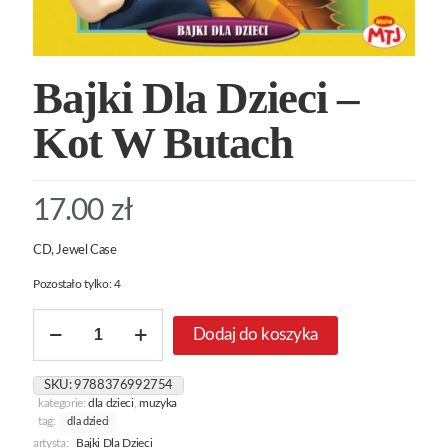
Bajki Dla Dzieci –
Kot W Butach
17.00
zł
CD, Jewel Case
Pozostało tylko: 4
ilość
Dodaj do koszyka
Bajki
Dla
Dzieci
SKU:
9788376992754
-
kategorie:
dla dzieci
,
muzyka
Kot
tag:
dla dzieci
W
artysta:
Bajki Dla Dzieci