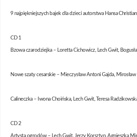
9 najpiękniejszych bajek dla dzieci autorstwa Hansa Christia
CD 1
Bzowa czarodziejka – Loretta Cichowicz, Lech Gwit, Bogus
Nowe szaty cesarskie – Mieczysław Antoni Gajda, Mirosław J
Calineczka – Iwona Choińska, Lech Gwit, Teresa Radzikows
CD 2
Artysta ogrodów – Lech Gwit, Jerzy Korsztyn, Agnieszka M