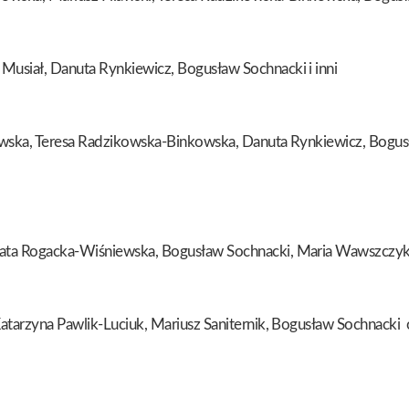
Musiał, Danuta Rynkiewicz, Bogusław Sochnacki i inni
rowska, Teresa Radzikowska-Binkowska, Danuta Rynkiewicz, Bogu
zata Rogacka-Wiśniewska, Bogusław Sochnacki, Maria Wawszczyk
Katarzyna Pawlik-Luciuk, Mariusz Saniternik, Bogusław Sochnacki