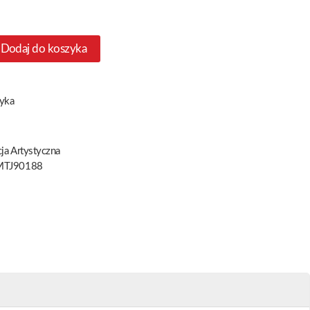
Dodaj do koszyka
yka
ja Artystyczna
TJ90188