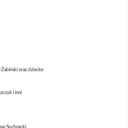
 Żabiński oraz dziecko
czyk i inni
ław Sochnacki