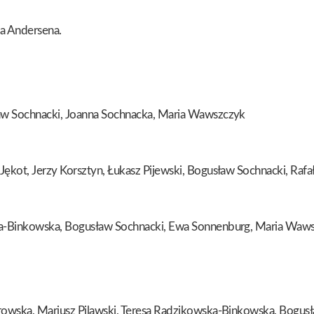
na Andersena.
ław Sochnacki, Joanna Sochnacka, Maria Wawszczyk
ękot, Jerzy Korsztyn, Łukasz Pijewski, Bogusław Sochnacki, Rafał
ka-Binkowska, Bogusław Sochnacki, Ewa Sonnenburg, Maria Wawsz
irowska, Mariusz Pilawski, Teresa Radzikowska-Binkowska, Bogus