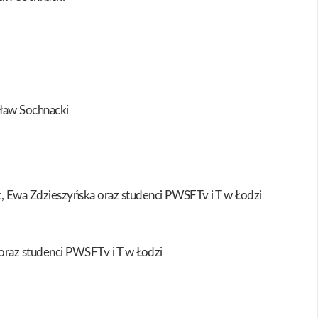
sław Sochnacki
, Ewa Zdzieszyńska oraz studenci PWSFTv i T w Łodzi
 oraz studenci PWSFTv i T w Łodzi