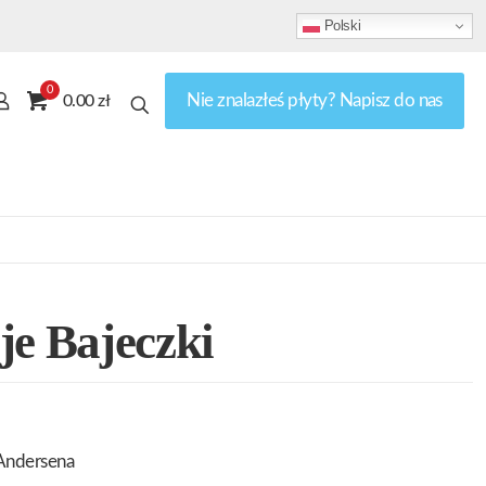
Polski
0
Nie znalazłeś płyty? Napisz do nas
0.00 zł
je Bajeczki
Andersena