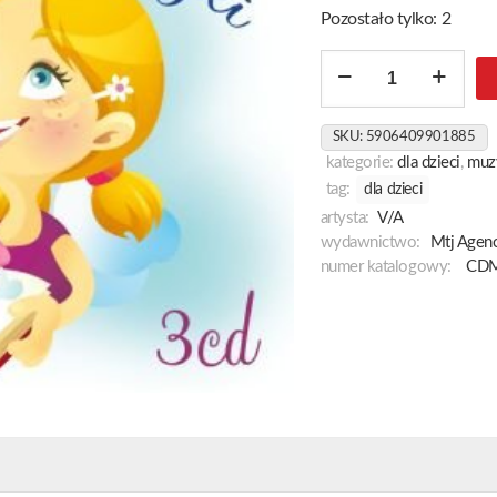
Pozostało tylko: 2
ilość
Bajki
Baje
SKU:
5906409901885
Bajeczki
kategorie:
dla dzieci
,
muz
tag:
dla dzieci
artysta:
V/A
wydawnictwo:
Mtj Agenc
numer katalogowy:
CDM