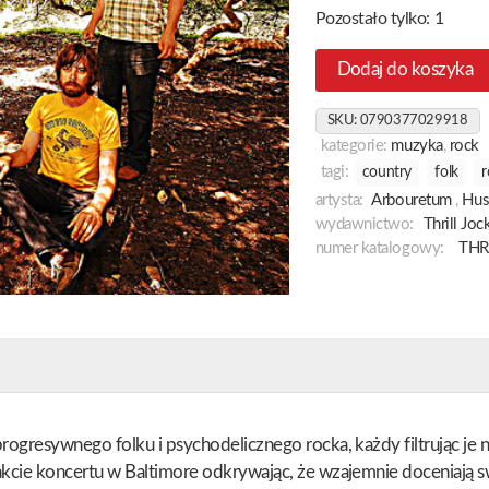
Pozostało tylko: 1
Dodaj do koszyka
SKU:
0790377029918
kategorie:
muzyka
,
rock
tagi:
country
folk
r
artysta:
Arbouretum
,
Hus
wydawnictwo:
Thrill Jo
numer katalogowy:
THR
rogresywnego folku i psychodelicznego rocka, każdy filtrując je 
rakcie koncertu w Baltimore odkrywając, że wzajemnie doceniaj