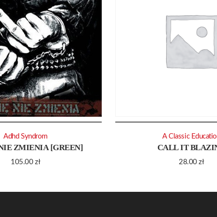
Adhd Syndrom
A Classic Educati
 NIE ZMIENIA [GREEN]
CALL IT BLAZI
105.00
zł
28.00
zł