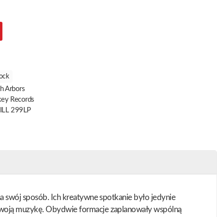
ock
h Arbors
ckey Records
ILL 299LP
na swój sposób. Ich kreatywne spotkanie było jedynie
ą swoją muzykę. Obydwie formacje zaplanowały wspólną