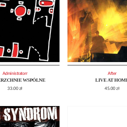
Administratorr
After
RZCHNIE WSPÓLNE
LIVE AT HOM
33.00
zł
45.00
zł