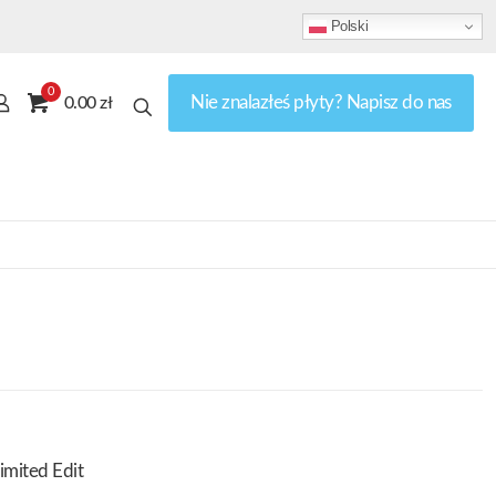
Polski
0
Nie znalazłeś płyty? Napisz do nas
0.00 zł
imited Edit