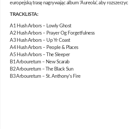
europejską trasę nagrywając album ‘Aureola’, aby rozszerzyc
TRACKLISTA:
A1 Hush Arbors – Lowly Ghost
A2 Hush Arbors – Prayer Og Forgetfulness
A3 Hush Arbors – Up Yr Coast
A4 Hush Arbors – People & Places
A5 Hush Arbors – The Sleeper
B1 Arbouretum – New Scarab
B2 Arbouretum – The Black Sun
B3 Arbouretum – St. Anthony’s Fire