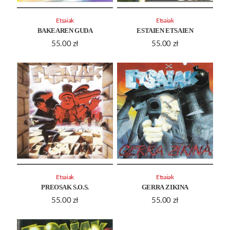
Etsaiak
Etsaiak
BAKEAREN GUDA
ESTAIEN ETSAIEN
55.00
zł
55.00
zł
Etsaiak
Etsaiak
PREOSAK S.O.S.
GERRA ZIKINA
55.00
zł
55.00
zł