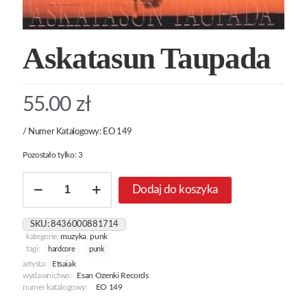
Askatasun Taupada
55.00
zł
/ Numer Katalogowy: EO 149
Pozostało tylko: 3
ilość
Dodaj do koszyka
Askatasun
Taupada
SKU:
8436000881714
kategorie:
muzyka
,
punk
tagi:
hardcore
punk
artysta:
Etsaiak
wydawnictwo:
Esan Ozenki Records
numer katalogowy:
EO 149