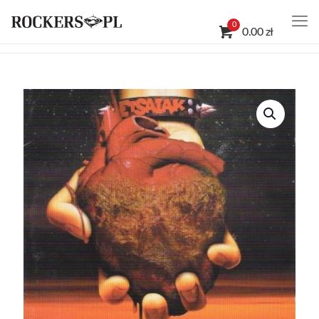
0
0.00 zł