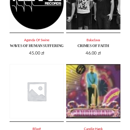
Agenda Of Swine
Balaclava
WAVES OF HUMAN SUFFERING
CRIMES OF FAITH
45.00
zł
46.00
zł
Bl'ast!
Candie Hank