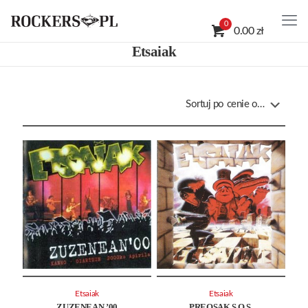
0
0.00 zł
Etsaiak
Etsaiak
Etsaiak
ZUZENEAN ’00
PREOSAK S.O.S.