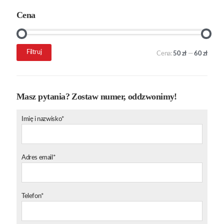
Cena
Cena
Cena
Filtruj
Cena:
50 zł
—
60 zł
min.
maks.
Masz pytania? Zostaw numer, oddzwonimy!
Imię i nazwisko*
Adres email*
Telefon*