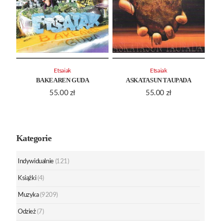
Etsaiak
Etsaiak
BAKEAREN GUDA
ASKATASUN TAUPADA
55.00
zł
55.00
zł
Kategorie
Indywidualnie
(121)
Książki
(4)
Muzyka
(9209)
Odzież
(7)