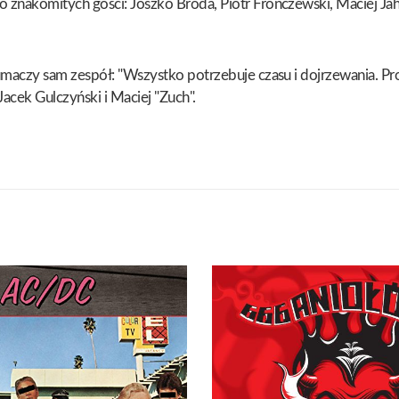
 znakomitych gości: Joszko Broda, Piotr Fronczewski, Maciej Jah
umaczy sam zespół: "Wszystko potrzebuje czasu i dojrzewania. Proc
acek Gulczyński i Maciej "Zuch".