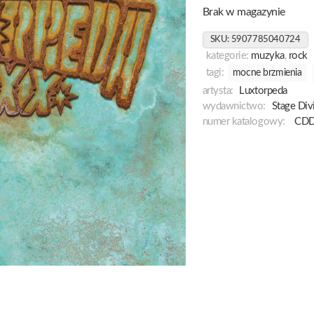
Brak w magazynie
SKU:
5907785040724
kategorie:
muzyka
,
rock
tagi:
mocne brzmienia
artysta:
Luxtorpeda
wydawnictwo:
Stage Div
numer katalogowy:
CD