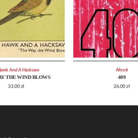
Hawk And A Hacksaw
Afront
AY THE WIND BLOWS
409
33.00
zł
26.00
zł