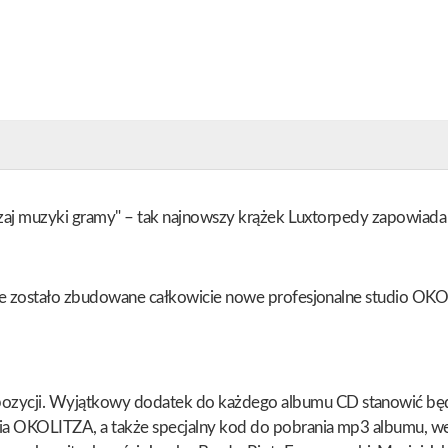
dzaj muzyki gramy" – tak najnowszy krążek Luxtorpedy zapowiada R
asie zostało zbudowane całkowicie nowe profesjonalne studio O
zycji. Wyjątkowy dodatek do każdego albumu CD stanowić będ
 OKOLITZA, a także specjalny kod do pobrania mp3 albumu, wers