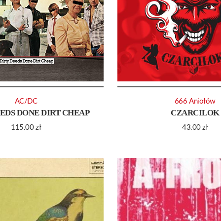
AC/DC
666 Aniołów
EEDS DONE DIRT CHEAP
CZARCILOK
115.00
zł
43.00
zł