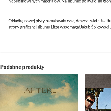
niepublikowanych materiałów. Na albumie pojawiło się grono
Okładkę nowej płyty namalowały czas, deszcz i wiatr. Jak tł
strony graficznej albumu Litzę wspomagał Jakub Śpikowski, J
Podobne produkty