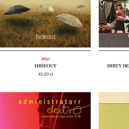
After
HIDEOUT
DIRTY D
45.00
zł