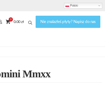
Polski
0
Nie znalazłeś płyty? Napisz do nas
0.00 zł
omini Mmxx