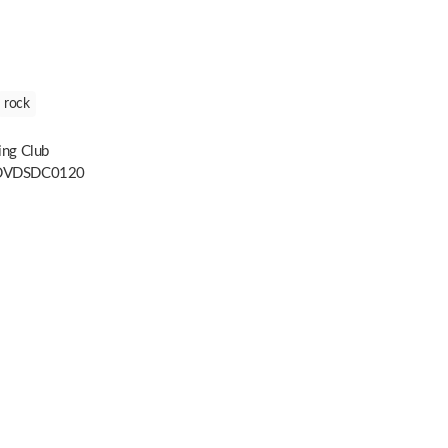
rock
ing Club
DVDSDC0120