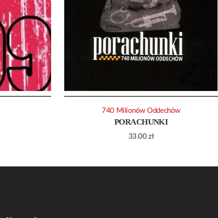
740 Milionów Oddechów
PORACHUNKI
33.00
zł