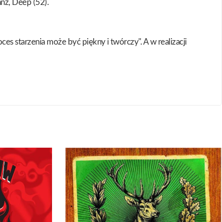
nz, Deep (52).
es starzenia może być piękny i twórczy". A w realizacji