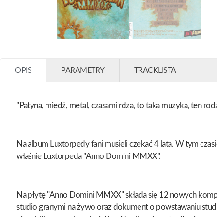
OPIS
PARAMETRY
TRACKLISTA
"Patyna, miedź, metal, czasami rdza, to taka muzyka, ten ro
Na album Luxtorpedy fani musieli czekać 4 lata. W tym cz
właśnie Luxtorpeda "Anno Domini MMXX".
Na płytę "Anno Domini MMXX" składa się 12 nowych kompo
studio granymi na żywo oraz dokument o powstawaniu studia