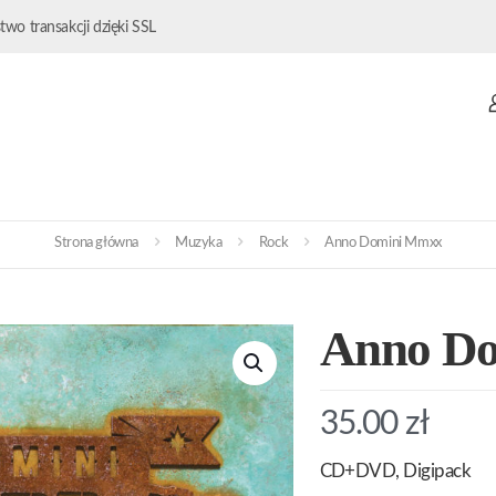
wo transakcji dzięki SSL
Strona główna
Muzyka
Rock
Anno Domini Mmxx
Anno D
35.00
zł
CD+DVD, Digipack