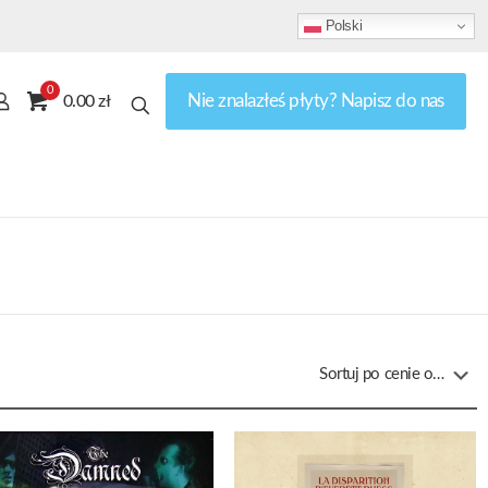
Polski
0
Nie znalazłeś płyty? Napisz do nas
0.00 zł