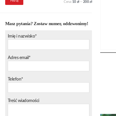
Filtruj
Cena:
10 zł
—
200 zł
min.
maks.
Masz pytania? Zostaw numer, oddzwonimy!
Imię i nazwisko*
Adres email*
Telefon*
Treść wiadomości