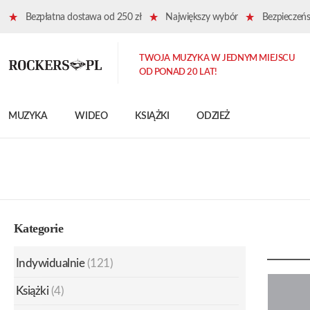
Bezpłatna dostawa od 250 zł
Największy wybór
Bezpieczeńst
TWOJA MUZYKA W JEDNYM MIEJSCU
OD PONAD 20 LAT!
MUZYKA
WIDEO
KSIĄŻKI
ODZIEŻ
Kategorie
Indywidualnie
(121)
Książki
(4)