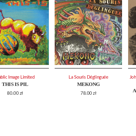
blic Image Limited
La Souris Déglinguée
Jo
THIS IS PIL
MEKONG
A
80.00
zł
78.00
zł