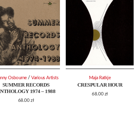
/
hnny Osbourne
Various Artists
Maja Ratkje
SUMMER RECORDS
CRESPULAR HOUR
NTHOLOGY 1974 – 1988
68.00
zł
68.00
zł