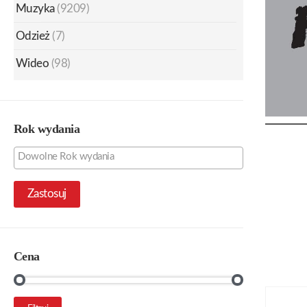
Muzyka
(9209)
Odzież
(7)
Wideo
(98)
Rok wydania
Zastosuj
Cena
Cena
Cena