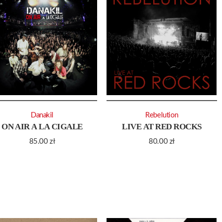
Danakil
Rebelution
ON AIR A LA CIGALE
LIVE AT RED ROCKS
85.00
zł
80.00
zł