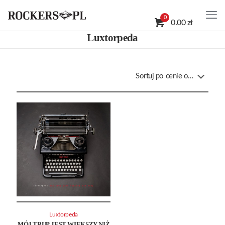
0
0.00 zł
Luxtorpeda
Luxtorpeda
MÓJ TRUP JEST WIĘKSZY NIŻ