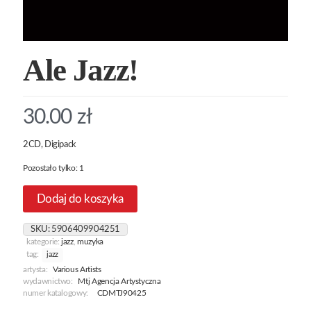
Ale Jazz!
30.00
zł
2CD, Digipack
Pozostało tylko: 1
Dodaj do koszyka
SKU:
5906409904251
kategorie:
jazz
,
muzyka
tag:
jazz
artysta:
Various Artists
wydawnictwo:
Mtj Agencja Artystyczna
numer katalogowy:
CDMTJ90425