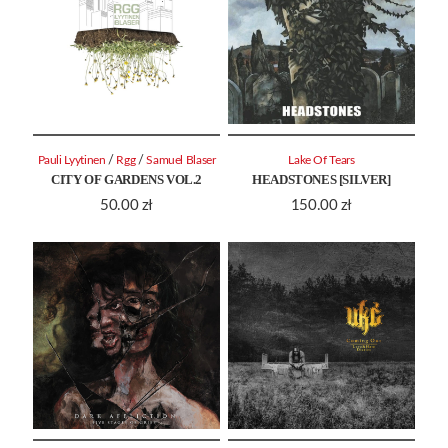
/
/
Pauli Lyytinen
Rgg
Samuel Blaser
Lake Of Tears
CITY OF GARDENS VOL.2
HEADSTONES [SILVER]
50.00
zł
150.00
zł