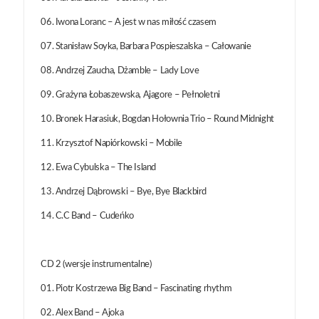
06. Iwona Loranc – A jest w nas miłość czasem
07. Stanisław Soyka, Barbara Pospieszalska – Całowanie
08. Andrzej Zaucha, Dżamble – Lady Love
09. Grażyna Łobaszewska, Ajagore – Pełnoletni
10. Bronek Harasiuk, Bogdan Hołownia Trio – Round Midnight
11. Krzysztof Napiórkowski – Mobile
12. Ewa Cybulska – The Island
13. Andrzej Dąbrowski – Bye, Bye Blackbird
14. C.C Band – Cudeńko
CD 2 (wersje instrumentalne)
01. Piotr Kostrzewa Big Band – Fascinating rhythm
02. Alex Band – Ajoka