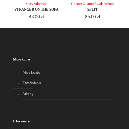
/
Barry Adamson
Cooper Quartet
Dale Witxes
STRANGER ON THE SOFA
SPLIT
43.00
zł
85.00
zł
Moje konto
Moje konto
Zamówienia
Adresy
Informacje