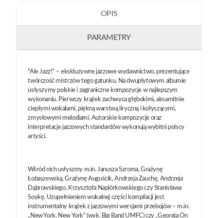
OPIS
PARAMETRY
"Ale Jazz!” – ekskluzywne jazzowe wydawnictwo, prezentujące
twórczość mistrzów tego gatunku. Na dwupłytowym albumie
usłyszymy polskie i zagraniczne kompozycje w najlepszym
wykonaniu. Pierwszy krążek zachwyca głębokimi, aksamitnie
ciepłymi wokalami, piękną warstwą liryczną i kołyszącymi,
zmysłowymi melodiami. Autorskie kompozycje oraz
interpretacje jazzowych standardów wykonują wybitni polscy
artyści.
Wśród nich usłyszmy m.in. Janusza Szroma, Grażynę
Łobaszewską, Grażynę Auguścik, Andrzeja Zauchę, Andrzeja
Dąbrowskiego, Krzysztofa Napiórkowskiego czy Stanisława
Soykę. Uzupełnieniem wokalnej części kompilacji jest
instrumentalny krążek z jazzowymi wersjami przebojów – m.in.
„New York, New York” (wyk. Big Band UMFC) czy „Georgia On