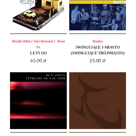
/
/
Brodie West
Han Bennink
Terrie
Baszta
SWINGUJĄCE 3-MIASTO
Ex
LETS GO
(SWINGUJĄCE TRÓJMIASTO)
65.00
zł
25.00
zł