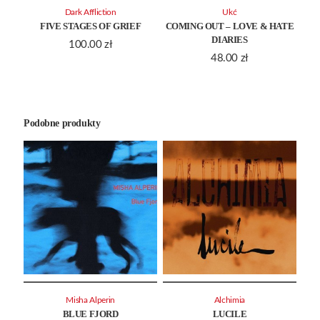
Dark Affliction
Ukć
FIVE STAGES OF GRIEF
COMING OUT – LOVE & HATE
DIARIES
100.00
zł
48.00
zł
Podobne produkty
Misha Alperin
Alchimia
BLUE FJORD
LUCILE