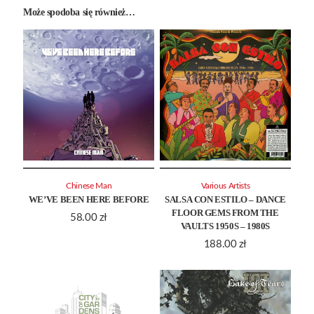
Może spodoba się również…
Chinese Man
Various Artists
WE’VE BEEN HERE BEFORE
SALSA CON ESTILO – DANCE
FLOOR GEMS FROM THE
58.00
zł
VAULTS 1950S – 1980S
188.00
zł