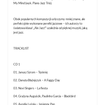
My Mind (wyk. Piano Jazz Trio).
Obok popularnych kompozycji usłyszymy mniej znane, ale
perfekcyjnie wykonane perełki jazzowe – ich autorzy to
światowa klasa! „Ale Jazz!” uzależnia od pięknej muzyki, jaką
jest jazz.
TRACKLIST
CD 1
01. Janusz Szrom – Tęsknię
02. Danuta Błażejczyk – A Foggy Day
03. Novi Singers – La fiesta
04. Grażyna Auguścik, Paulinho Garcia – Blackbird
05. Aurelia Luśnia – Jesienny Pan