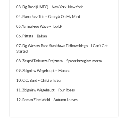
03. Big Band (UMFC) – New York, New York
04. Piano Jazz Trio – Georgia On My Mind
05. Yanina Free Wave – Top LP
06. Frittata – Balkan
07. Big Warsaw Band Stanisława Fiałkowskiego – I Can't Get
Started
08. Zespół Tadeusza Prejznera – Spacer brzegiem morza
09. Zbigniew Wegehaupt – Manana
10. C.C. Band – Children's Sun
11. Zbigniew Wegehaupt – Four Roses
12. Roman Ziemlański – Autumn Leaves