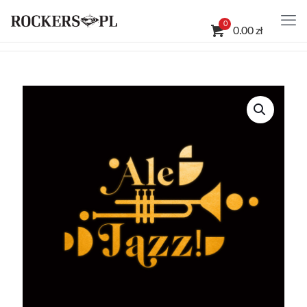
0
0.00 zł