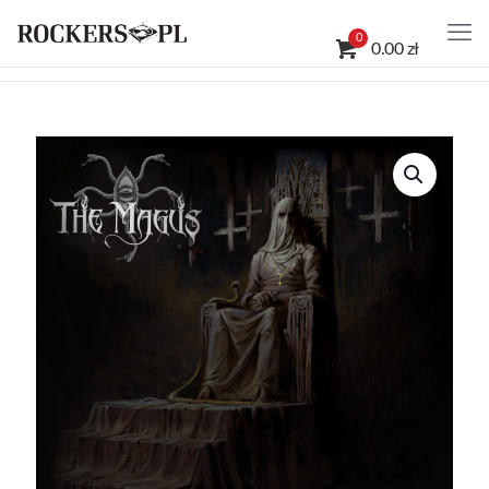
0
0.00 zł