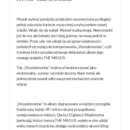
Musiał wybrać pomiędzy przejściem na emeryturę po długiej i
pełnej sukcesów karierze muzycznej a wytyczeniem nowej
ścieżki. Wcale się nie wahał. Wybrał trudną drogę. Nekromantii
już nie ma, ale bohater jest tutaj, gotowy na nową podróż w
otchłań. Przez cały rok odciął się od spraw światowych i
poświęcił się wyłącznie komponowaniu „Vissodomontas”, czyli
tytułowi, który przypieczętowuje debiutancki album jego
nowego projektu THE MAGUS.
Tak, „Vissodomontas” można scharakteryzować jako
ekstremalny, surowy i arystokratyczny black metal, ale
jednocześnie powoli odkrywa przed słuchaczem znacznie
więcej.
„Vissodomontas” to album dopracowany w każdym szczególe.
Każda nuta, każdy riff i refren nie jest przypadkowo
umiejscowiona w miejscu. Oprócz El (gitary) i Maelstorma
(perkusja), którzy tworzą THE MAGUS, wzięło w nim udział
wielu znanych muzyków, dodając swój osobisty akcent (King