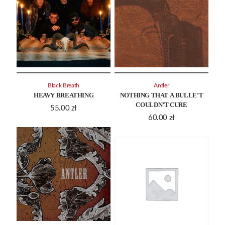
Black Breath
Antler
HEAVY BREATHING
NOTHING THAT A BULLE’T
COULDN’T CURE
55.00
zł
60.00
zł