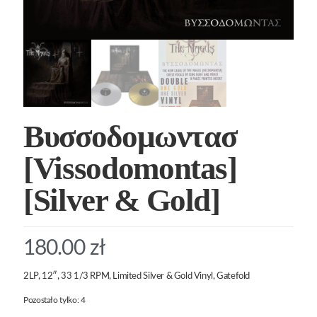
Βυσσοδομωντασ
[Vissodomontas]
[Silver & Gold]
180.00
zł
2LP, 12″, 33 1/3 RPM, Limited Silver & Gold Vinyl, Gatefold
Pozostało tylko: 4