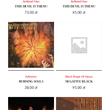
Antlered Man
Antlered Man
THIS DEVIL IS THEM !
THIS DEVIL IS THEM !
73.00
zł
45.00
zł
Adimiron
Black Shape Of Nexus
BURNING SOULS
NEGATIVE BLACK
38.00
zł
95.00
zł