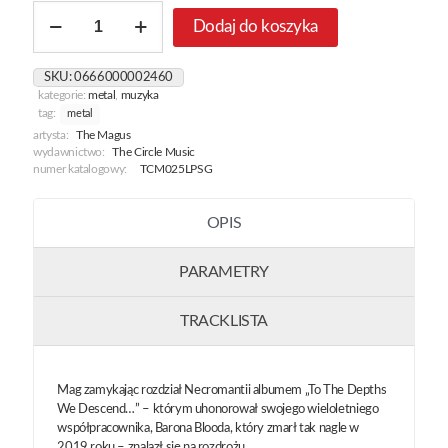
ilość
Dodaj do koszyka
Βυσσοδομωντασ
[Vissodomontas]
[Silver
SKU:
0666000002460
&
kategorie:
metal
,
muzyka
Gold]
tag:
metal
artysta:
The Magus
wydawnictwo:
The Circle Music
numer katalogowy:
TCM025LPSG
OPIS
PARAMETRY
TRACKLISTA
Mag zamykając rozdział Necromantii albumem „To The Depths
We Descend…” – którym uhonorował swojego wieloletniego
współpracownika, Barona Blooda, który zmarł tak nagle w
2019 roku – znalazł się na rozdrożu.