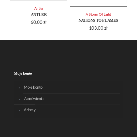
Antler
ANTLER
A Storm Of Light
NATIONS TO FLAMES
60.00
zł
103.00
zł
Moje konto
Moje konto
Zamówienia
Adresy