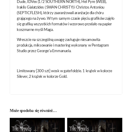
Dude, IDVex (1/2 SOUTHERN NORTH), Hel Pyre (WEB),
Iraklis Gialatzides ( SWAN CHRISTY) i Christos Antoniou
(SEPTICFLESH), którzy zaaranżowali aranżacje dla chóru
grającego na żywo. W tym samym czasie pięciu grafików zajęło
się grafiką wszystkich formatów i wzorowo przelało na papier
koszmarne myśli Maga.
Wreszcie na szczególną uwagę zasługuje niesamowita
produkcja, miksowanie i mastering wykonany w Pentagram
Studio przez George'a Emmanuela.
Limitowany [300 szt] wosk w gatefoldzie. 1 krążek w kolorze
Silever, 2 krążek w kolorze Gold.
Może spodoba się również…