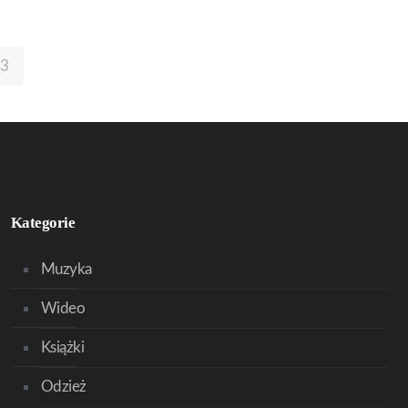
3
Kategorie
Muzyka
Wideo
Książki
Odzież