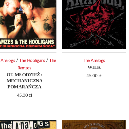
/
/
 Analogs
The Hooligans
The
The Analogs
WILK
Ramzes
OI! MŁODZIEŻ /
45.00
zł
MECHANICZNA
POMARAŃCZA
45.00
zł