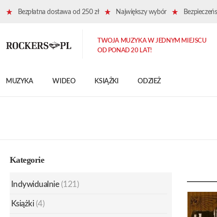
Bezpłatna dostawa od 250 zł
Największy wybór
Bezpieczeńst
TWOJA MUZYKA W JEDNYM MIEJSCU
OD PONAD 20 LAT!
MUZYKA
WIDEO
KSIĄŻKI
ODZIEŻ
Kategorie
Indywidualnie
(121)
Książki
(4)