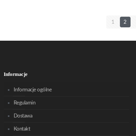
1
2
Informacje
Informacje ogólne
Regulamin
Dostawa
Kontakt