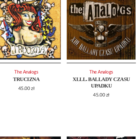
The Analogs
The Analogs
TRUCIZNA
XLLL. BALLADY CZASU
UPADKU
45.00
zł
45.00
zł