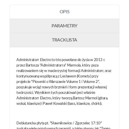
OPIS
PARAMETRY
TRACKLISTA
Administratorr Electro to trio powołane do życia w 2013 r.
przez Bartosza "Administratorra" Marmola, który poza
realizowaniem się w macierzystej formacji Administratorr, oraz
kontynuowaną współpracą z Lesławem (Komety) przy
projekcie "Piosenki o Warszawie Volume 1 i Volume 2",
poszukuje wciąż nowych brzmień i form prezentacji własnej
twórczości. Wynikiem tych poszukiwań jest właśnie
Administratorr Electro, który tworzą Bartosz Marmol (gitara,
wokal, klawisze) i Paweł Kowalski (bass, klawisze, chórki).
Debiutancka płyta pt. "Sławnikowice / Zgorzelec 17:10"
zyskała wiele pozytywnych recenzji, a takie utwory jak "Tango