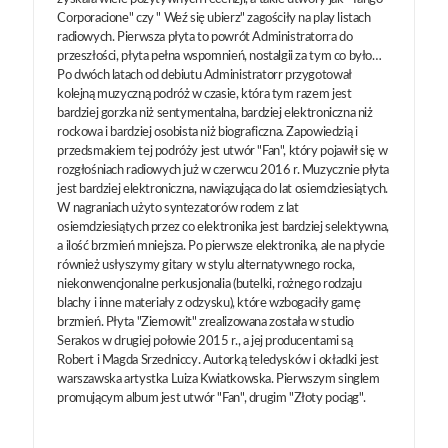
Corporacione" czy " Weź się ubierz" zagościły na play listach
radiowych. Pierwsza płyta to powrót Administratorra do
przeszłości, płyta pełna wspomnień, nostalgii za tym co było…
Po dwóch latach od debiutu Administratorr przygotował
kolejną muzyczną podróż w czasie, która tym razem jest
bardziej gorzka niż sentymentalna, bardziej elektroniczna niż
rockowa i bardziej osobista niż biograficzna. Zapowiedzią i
przedsmakiem tej podróży jest utwór "Fan", który pojawił się w
rozgłośniach radiowych już w czerwcu 2016 r. Muzycznie płyta
jest bardziej elektroniczna, nawiązująca do lat osiemdziesiątych.
W nagraniach użyto syntezatorów rodem z lat
osiemdziesiątych przez co elektronika jest bardziej selektywna,
a ilość brzmień mniejsza. Po pierwsze elektronika, ale na płycie
również usłyszymy gitary w stylu alternatywnego rocka,
niekonwencjonalne perkusjonalia (butelki, rożnego rodzaju
blachy i inne materiały z odzysku), które wzbogaciły gamę
brzmień. Płyta "Ziemowit" zrealizowana została w studio
Serakos w drugiej połowie 2015 r., a jej producentami są
Robert i Magda Srzedniccy. Autorką teledysków i okładki jest
warszawska artystka Luiza Kwiatkowska. Pierwszym singlem
promującym album jest utwór "Fan", drugim "Złoty pociąg".