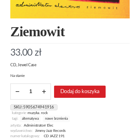
Ziemowit
33.00
zł
CD, Jewel Case
Na stanie
ilość
Dodaj do koszyka
Ziemowit
SKU:
5905674941916
kategorie:
muzyka
,
rock
tagi:
alternatywa
nowe brzmienia
artysta:
Administratorr Elec
wydawnictwo:
Jimmy Jazz Records
numer katalogowy:
CD JAZZ 191