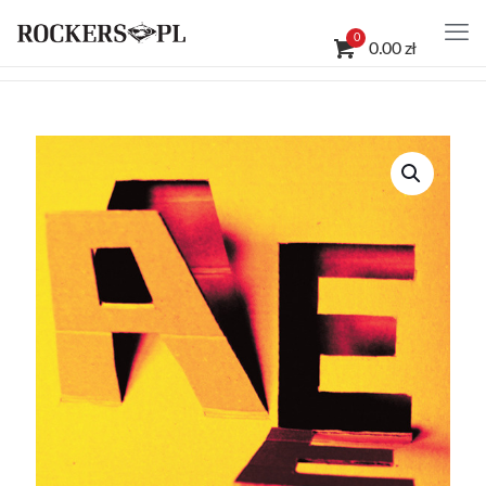
0
0.00 zł