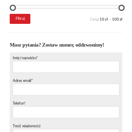
Cena
Cena
Filtruj
Cena:
10 zł
—
100 zł
min.
maks.
Masz pytania? Zostaw numer, oddzwonimy!
Imię i nazwisko*
Adres email*
Telefon*
Treść wiadomości