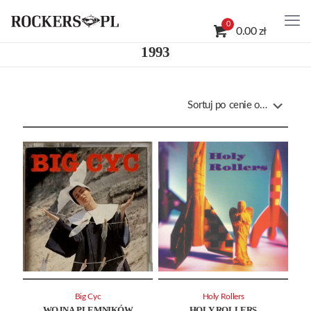
0
0.00 zł
1993
Big Cyc
Holy Rollers
WOJNA PLEMNIKÓW
HOLY ROLLERS