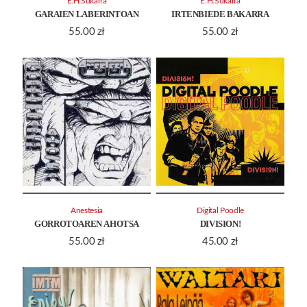
E.H.Sukarra
E.H.Sukarra
GARAIEN LABERINTOAN
IRTENBIEDE BAKARRA
55.00
zł
55.00
zł
Anestesia
Digital Poodle
GORROTOAREN AHOTSA
DIVISION!
55.00
zł
45.00
zł