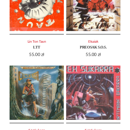
Lin Ton Taun
Etsaiak
LTT
PREOSAK S.O.S.
55.00
zł
55.00
zł