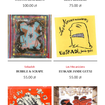
100.00
zł
75.00
zł
Sebadoh
Les Mecaniciens
BUBBLE & SCRAPE
EUSKADI JANDE GUTXI
55.00
zł
55.00
zł