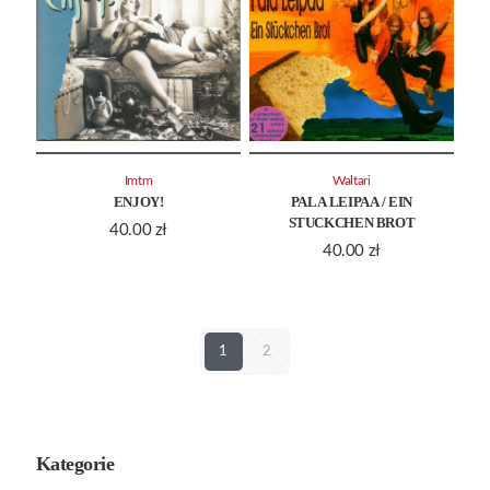
Imtm
Waltari
ENJOY!
PALA LEIPAA / EIN
STUCKCHEN BROT
40.00
zł
40.00
zł
1
2
Kategorie