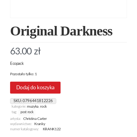
Original Darkness
63.00
zł
Ecopack
Pozostało tylko: 1
Dodaj do koszyka
SKU:
0796441812226
kategorie:
muzyka
,
rock
tag:
post rock
artysta:
Christina Carter
wydawnictwo:
Kranky
numer katalogowy:
KRANK122