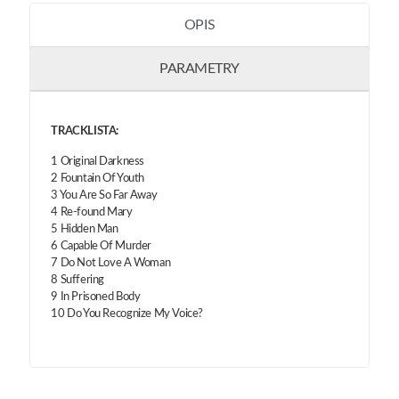
OPIS
PARAMETRY
TRACKLISTA:
1 Original Darkness
2 Fountain Of Youth
3 You Are So Far Away
4 Re-found Mary
5 Hidden Man
6 Capable Of Murder
7 Do Not Love A Woman
8 Suffering
9 In Prisoned Body
10 Do You Recognize My Voice?