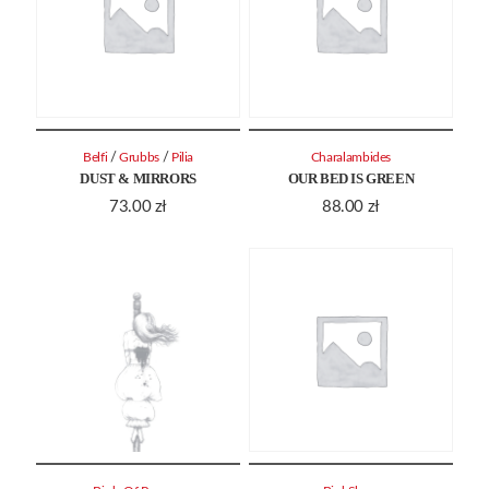
/
/
Belfi
Grubbs
Pilia
Charalambides
DUST & MIRRORS
OUR BED IS GREEN
73.00
zł
88.00
zł