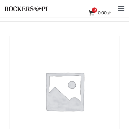
0
0.00 zł