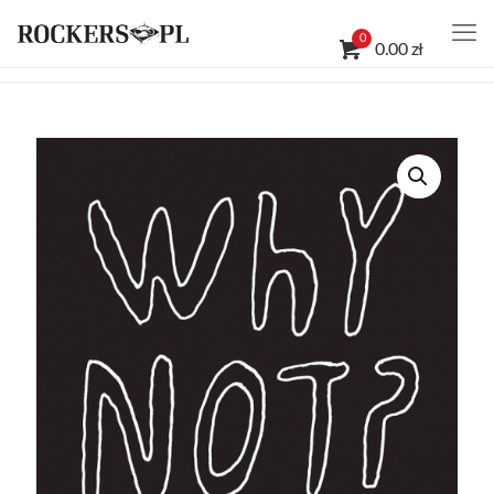
0
0.00 zł