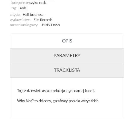
kategorie:
muzyka
,
rock
tag:
rock
artysta:
Half Japanese
wydawnictwo:
Fire Records
numer katalogowy:
FIRECD468
OPIS
PARAMETRY
TRACKLISTA
To juz dziewiętnasta produkcja legendarnej kapeli.
Why Not? to chłodny, garażwoy pop dla wszystkich.