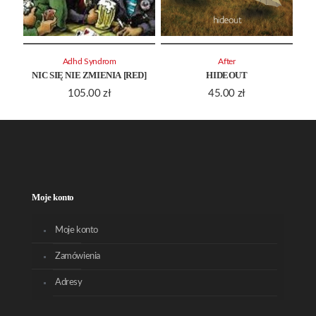
Adhd Syndrom
After
NIC SIĘ NIE ZMIENIA [RED]
HIDEOUT
105.00
zł
45.00
zł
Moje konto
Moje konto
Zamówienia
Adresy