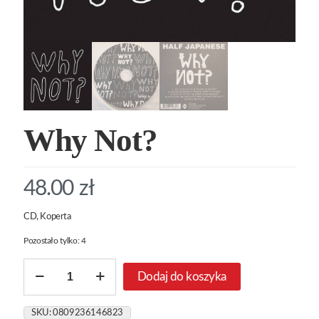
Why Not?
48.00
zł
CD, Koperta
Pozostało tylko: 4
ilość
Dodaj do koszyka
Why
Not?
SKU:
0809236146823