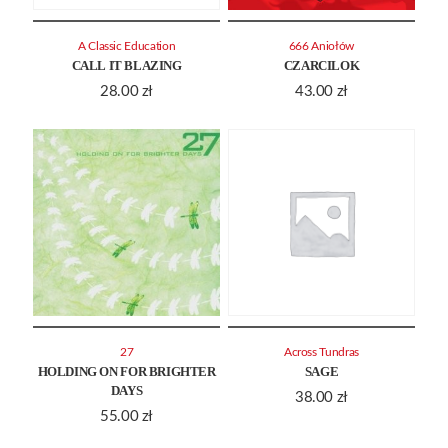
A Classic Education
666 Aniołów
CALL IT BLAZING
CZARCILOK
28.00
zł
43.00
zł
27
Across Tundras
HOLDING ON FOR BRIGHTER
SAGE
DAYS
38.00
zł
55.00
zł