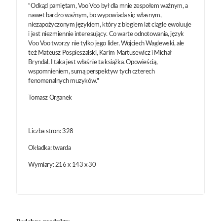
"Odkąd pamiętam, Voo Voo był dla mnie zespołem ważnym, a
nawet bardzo ważnym, bo wypowiada się własnym,
niezapożyczonym językiem, który z biegiem lat ciągle ewoluuje
i jest niezmiennie interesujący. Co warte odnotowania, język
Voo Voo tworzy nie tylko jego lider, Wojciech Waglewski, ale
też Mateusz Pospieszalski, Karim Martusewicz i Michał
Bryndal. I taka jest właśnie ta książka. Opowieścią,
wspomnieniem, sumą perspektyw tych czterech
fenomenalnych muzyków."
Tomasz Organek
Liczba stron: 328
Okładka: twarda
Wymiary: 216 x 143 x 30