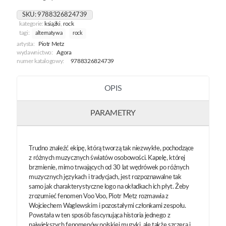
SKU:
9788326824739
kategorie:
książki
,
rock
tagi:
alternatywa
rock
artysta:
Piotr Metz
wydawnictwo:
Agora
numer katalogowy:
9788326824739
OPIS
PARAMETRY
Trudno znaleźć ekipę, którą tworzą tak niezwykłe, pochodzące
z różnych muzycznych światów osobowości. Kapelę, której
brzmienie, mimo trwających od 30 lat wędrówek po różnych
muzycznych językach i tradycjach, jest rozpoznawalne tak
samo jak charakterystyczne logo na okładkach ich płyt. Żeby
zrozumieć fenomen Voo Voo, Piotr Metz rozmawia z
Wojciechem Waglewskim i pozostałymi członkami zespołu.
Powstała w ten sposób fascynująca historia jednego z
największych fenomenów polskiej muzyki, ale także szczera i