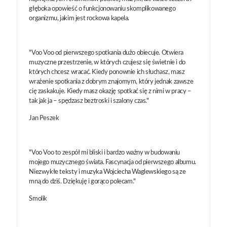
głęboka opowieść o funkcjonowaniu skomplikowanego
organizmu, jakim jest rockowa kapela.
"Voo Voo od pierwszego spotkania dużo obiecuje. Otwiera
muzyczne przestrzenie, w których czujesz się świetnie i do
których chcesz wracać. Kiedy ponownie ich słuchasz, masz
wrażenie spotkania z dobrym znajomym, który jednak zawsze
cię zaskakuje. Kiedy masz okazję spotkać się z nimi w pracy –
tak jak ja – spędzasz beztroski i szalony czas."
Jan Peszek
"Voo Voo to zespół mi bliski i bardzo ważny w budowaniu
mojego muzycznego świata. Fascynacja od pierwszego albumu.
Niezwykłe teksty i muzyka Wojciecha Waglewskiego są ze
mną do dziś. Dziękuję i gorąco polecam."
Smolik