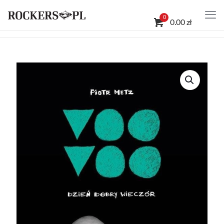
0
0.00 zł