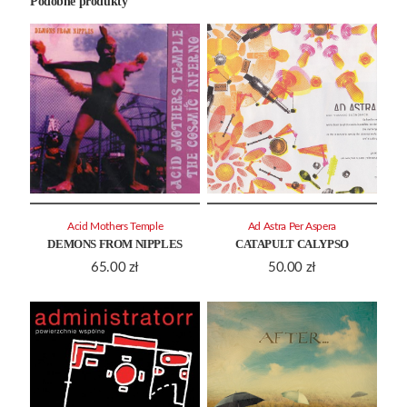
Podobne produkty
Acid Mothers Temple
Ad Astra Per Aspera
DEMONS FROM NIPPLES
CATAPULT CALYPSO
65.00
zł
50.00
zł