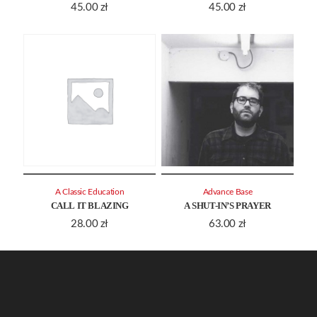
45.00
zł
45.00
zł
A Classic Education
Advance Base
CALL IT BLAZING
A SHUT-IN’S PRAYER
28.00
zł
63.00
zł