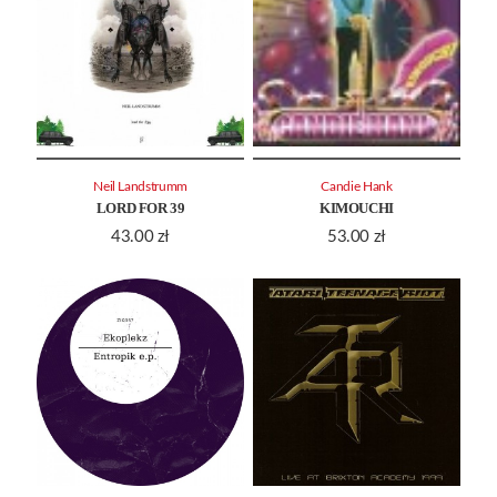
Neil Landstrumm
Candie Hank
LORD FOR 39
KIMOUCHI
43.00
zł
53.00
zł