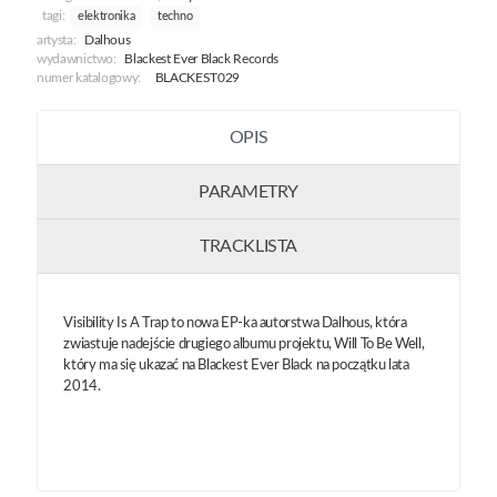
tagi:
elektronika
techno
artysta:
Dalhous
wydawnictwo:
Blackest Ever Black Records
numer katalogowy:
BLACKEST029
OPIS
PARAMETRY
TRACKLISTA
Visibility Is A Trap to nowa EP-ka autorstwa Dalhous, która
zwiastuje nadejście drugiego albumu projektu, Will To Be Well,
który ma się ukazać na Blackest Ever Black na początku lata
2014.