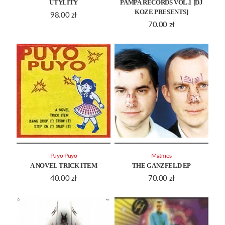
UTYLITY
PAMPA RECORDS VOL.1 [DJ
KOZE PRESENTS]
98.00
zł
70.00
zł
Puyo Puyo
Matmos
A NOVEL TRICK ITEM
THE GANZFELD EP
40.00
zł
70.00
zł