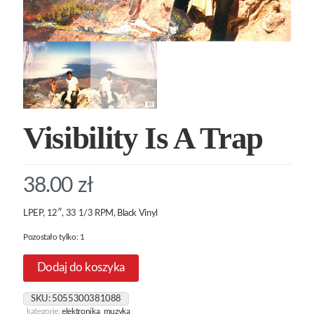
Visibility Is A Trap
38.00
zł
LPEP, 12″, 33 1/3 RPM, Black Vinyl
Pozostało tylko: 1
Dodaj do koszyka
SKU:
5055300381088
kategorie:
elektronika
,
muzyka