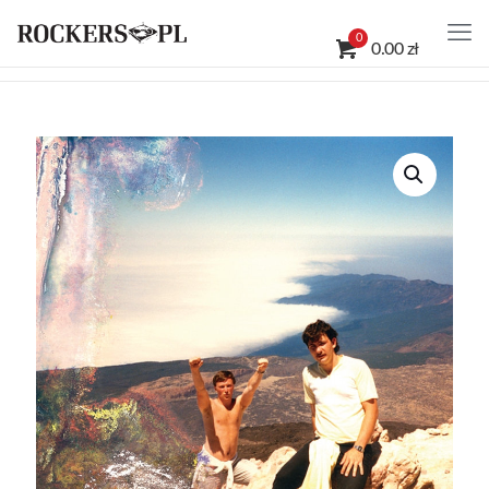
0
0.00 zł