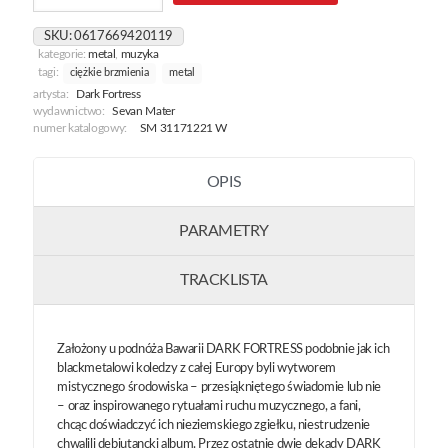
Dawn
[White]
SKU:
0617669420119
kategorie:
metal
,
muzyka
tagi:
ciężkie brzmienia
metal
artysta:
Dark Fortress
wydawnictwo:
Sevan Mater
numer katalogowy:
SM 31171221 W
OPIS
PARAMETRY
TRACKLISTA
Założony u podnóża Bawarii DARK FORTRESS podobnie jak ich
blackmetalowi koledzy z całej Europy byli wytworem
mistycznego środowiska – przesiąkniętego świadomie lub nie
– oraz inspirowanego rytuałami ruchu muzycznego, a fani,
chcąc doświadczyć ich nieziemskiego zgiełku, niestrudzenie
chwalili debiutancki album. Przez ostatnie dwie dekady DARK