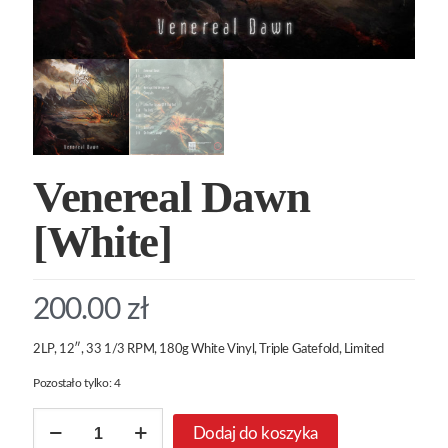
Venereal Dawn
[White]
200.00
zł
2LP, 12″, 33 1/3 RPM, 180g White Vinyl, Triple Gatefold, Limited
Pozostało tylko: 4
ilość
Dodaj do koszyka
Venereal