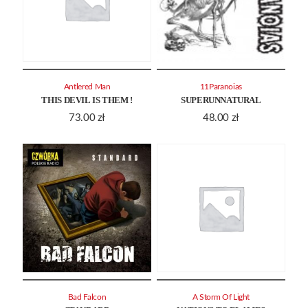
Antlered Man
11Paranoias
THIS DEVIL IS THEM !
SUPERUNNATURAL
73.00
zł
48.00
zł
Bad Falcon
A Storm Of Light