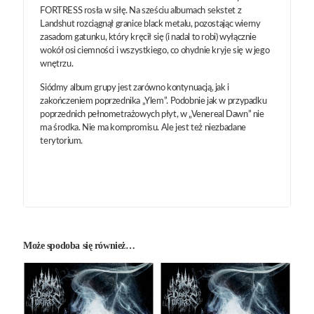
FORTRESS rosła w siłę. Na sześciu albumach sekstet z
Landshut rozciągnął granice black metalu, pozostając wierny
zasadom gatunku, który kręcił się (i nadal to robi) wyłącznie
wokół osi ciemności i wszystkiego, co ohydnie kryje się w jego
wnętrzu.
Siódmy album grupy jest zarówno kontynuacją, jak i
zakończeniem poprzednika „Ylem”. Podobnie jak w przypadku
poprzednich pełnometrażowych płyt, w „Venereal Dawn” nie
ma środka. Nie ma kompromisu. Ale jest też niezbadane
terytorium.
Może spodoba się również…