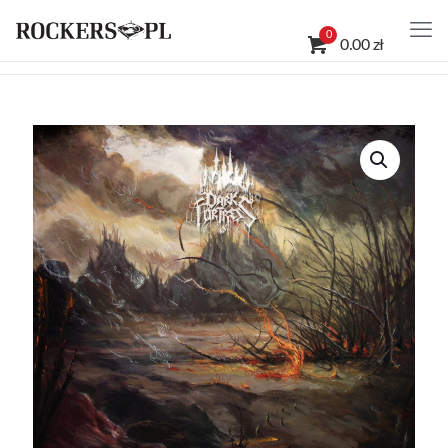
0
0.00 zł