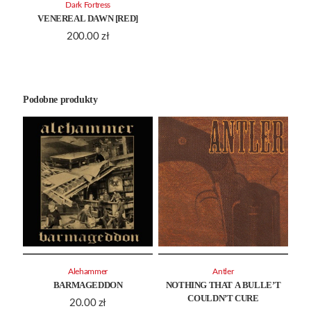
Dark Fortress
VENEREAL DAWN [RED]
200.00
zł
Podobne produkty
Alehammer
Antler
BARMAGEDDON
NOTHING THAT A BULLE’T
COULDN’T CURE
20.00
zł