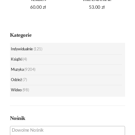
60.00
zł
53.00
zł
Kategorie
Indywidualnie
(121)
Książki
(4)
Muzyka
(9204)
Odzież
(7)
Wideo
(98)
Nośnik