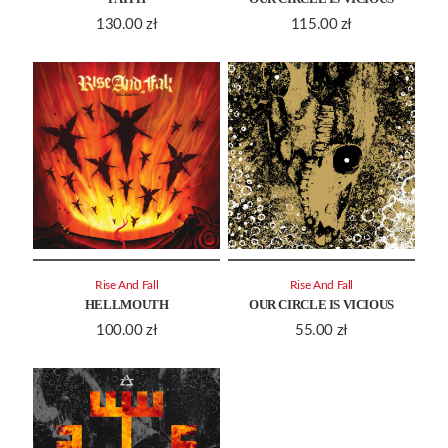
130.00
zł
115.00
zł
Rise And Fall
Rise And Fall
HELLMOUTH
OUR CIRCLE IS VICIOUS
100.00
zł
55.00
zł