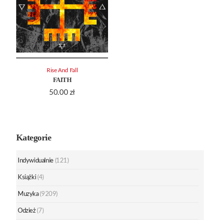
Rise And Fall
FAITH
50.00
zł
Kategorie
Indywidualnie
(121)
Książki
(4)
Muzyka
(9209)
Odzież
(7)