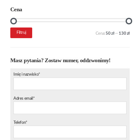
Cena
Cena
Cena
Filtruj
Cena:
50 zł
—
130 zł
min.
maks.
Masz pytania? Zostaw numer, oddzwonimy!
Imię i nazwisko*
Adres email*
Telefon*