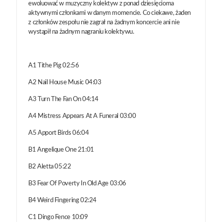
ewoluować w muzyczny kolektyw z ponad dziesięcioma
aktywnymi członkami w danym momencie. Co ciekawe, żaden
z członków zespołu nie zagrał na żadnym koncercie ani nie
wystąpił na żadnym nagraniu kolektywu.
A1 Tithe Pig 02:56
A2 Nail House Music 04:03
A3 Turn The Fan On 04:14
A4 Mistress Appears At A Funeral 03:00
A5 Apport Birds 06:04
B1 Angelique One 21:01
B2 Aletta 05:22
B3 Fear Of Poverty In Old Age 03:06
B4 Weird Fingering 02:24
C1 Dingo Fence 10:09