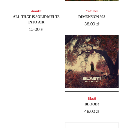
Amulet
Catheter
ALL THAT IS SOLID MELTS
DIMENSION 303
INTO AIR
38.00
zł
15.00
zł
Bl'ast!
BLOOD !
48.00
zł