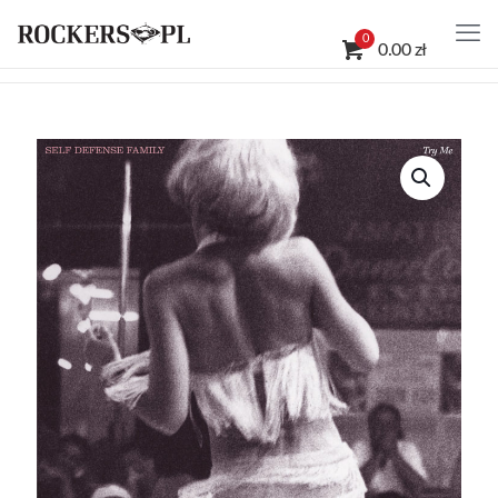
0
0.00 zł