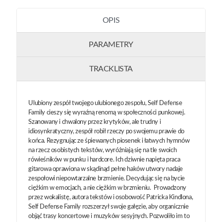
OPIS
PARAMETRY
TRACKLISTA
Ulubiony zespół twojego ulubionego zespołu, Self Defense
Family cieszy się wyraźną renomą w społeczności punkowej.
Szanowany i chwalony przez krytyków, ale trudny i
idiosynkratyczny, zespół robił rzeczy po swojemu prawie do
końca. Rezygnując ze śpiewanych piosenek i łatwych hymnów
na rzecz osobistych tekstów, wyróżniają się na tle swoich
rówieśników w punku i hardcore. Ich dziwnie napięta praca
gitarowa oprawiona w skądinąd pełne haków utwory nadaje
zespołowi niepowtarzalne brzmienie. Decydując się na bycie
ciężkim w emocjach, a nie ciężkim w brzmieniu. Prowadzony
przez wokalistę, autora tekstów i osobowość Patricka Kindlona,
Self Defense Family rozszerzył swoje gałęzie, aby organicznie
objąć trasy koncertowe i muzyków sesyjnych. Pozwoliło im to