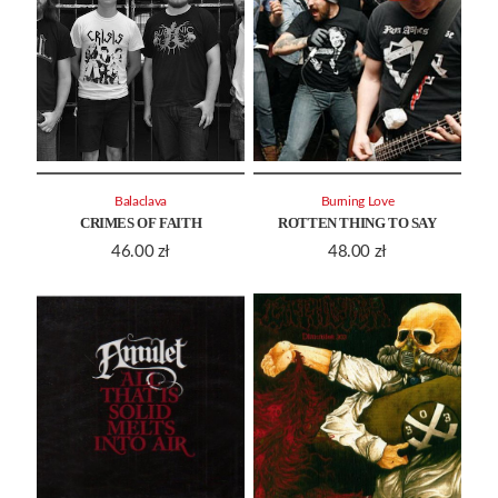
Balaclava
Burning Love
CRIMES OF FAITH
ROTTEN THING TO SAY
46.00
zł
48.00
zł