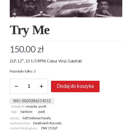
Try Me
150.00
zł
2LP, 12″, 33 1/3 RPM, Colour Vinyl, Gatefold
Pozostało tylko: 3
ilość
Dodaj do koszyka
Try
Me
SKU:
0020286214212
kategorie:
muzyka
,
punk
tagi:
hardcore
punk
artysta:
Self Defense Family
wydawnictwo:
Deathwish Records
numer katalogowy:
DW 153LP