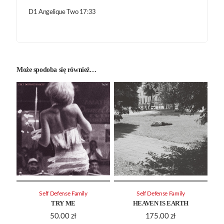
D1 Angelique Two 17:33
Może spodoba się również…
Self Defense Family
Self Defense Family
TRY ME
HEAVEN IS EARTH
50.00
zł
175.00
zł