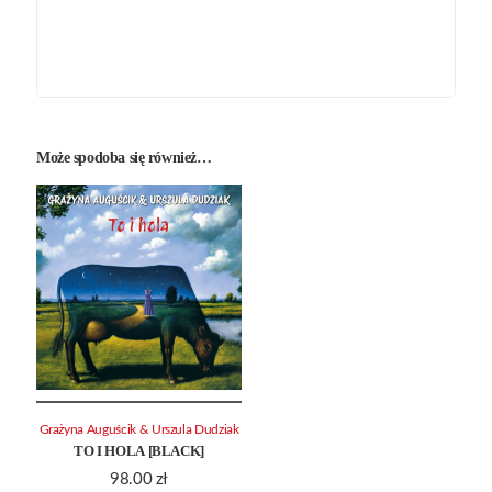
Może spodoba się również…
Grażyna Auguścik & Urszula Dudziak
TO I HOLA [BLACK]
98.00
zł