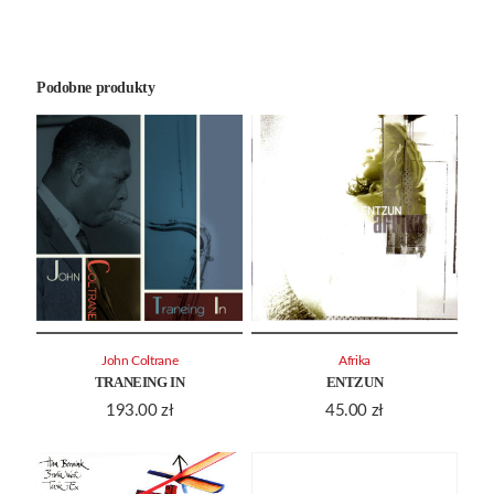
Podobne produkty
John Coltrane
Afrika
TRANEING IN
ENTZUN
193.00
zł
45.00
zł