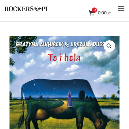
0
0.00 zł