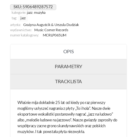
SKU:
5906489287572
kategorie:
jazz
,
muzyka
tag:
jazz
artysta:
Grażyna Auguścik & Urszula Dudziak
wydawnictwo:
Music Corner Records
numer katalogowy:
MCRLP065LIM
OPIS
PARAMETRY
TRACKLISTA
Właśnie mija dokładnie 25 lat od kiedy po raz pierwszy
mogliśmy usłyszeć nagrania z płyty „To i hola”. Nasze dwie
eksportowe wokalistki postanowiły nagrać „jazz na ludowo”
albo „melodie ludowe na jazzowo”. Nasze gwiazdy zaprosiły do
współpracy zacne grono skandynawskich oraz polskich
muzyków. I tak powstała płyta niezwykła.