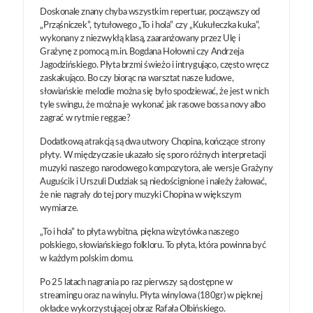
Doskonale znany chyba wszystkim repertuar, począwszy od
„Prząśniczek”, tytułowego „To i hola” czy „Kukułeczka kuka”,
wykonany z niezwykłą klasą, zaaranżowany przez Ulę i
Grażynę z pomocą m.in. Bogdana Hołowni czy Andrzeja
Jagodzińskiego. Płyta brzmi świeżo i intrygująco, często wręcz
zaskakująco. Bo czy biorąc na warsztat nasze ludowe,
słowiańskie melodie można się było spodziewać, że jest w nich
tyle swingu, że można je wykonać jak rasowe bossa novy albo
zagrać w rytmie reggae?
Dodatkową atrakcją są dwa utwory Chopina, kończące strony
płyty. W międzyczasie ukazało się sporo różnych interpretacji
muzyki naszego narodowego kompozytora, ale wersje Grażyny
Auguścik i Urszuli Dudziak są niedoścignione i należy żałować,
że nie nagrały do tej pory muzyki Chopina w większym
wymiarze.
„To i hola” to płyta wybitna, piękna wizytówka naszego
polskiego, słowiańskiego folkloru. To płyta, która powinna być
w każdym polskim domu.
Po 25 latach nagrania po raz pierwszy są dostępne w
streamingu oraz na winylu. Płyta winylowa (180gr) w pięknej
okładce wykorzystującej obraz Rafała Olbińskiego.