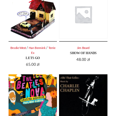
/
/
Brodie West
Han Bennink
Terrie
Jim Beard
SHOW OF HANDS
Ex
LETS GO
48.00
zł
65.00
zł