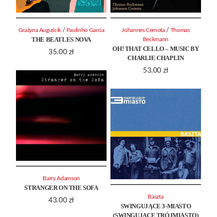
/
/
Grażyna Auguścik
Paulinho Garcia
Johannes Cernota
Thomas
THE BEATLES NOVA
Beckmann
OH! THAT CELLO – MUSIC BY
35.00
zł
CHARLIE CHAPLIN
53.00
zł
Barry Adamson
STRANGER ON THE SOFA
Baszta
43.00
zł
SWINGUJĄCE 3-MIASTO
(SWINGUJĄCE TRÓJMIASTO)