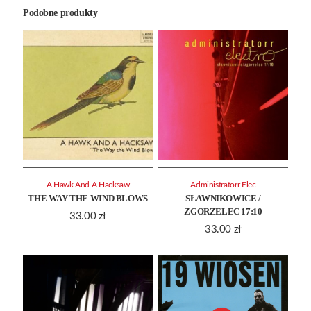
Podobne produkty
A Hawk And A Hacksaw
Administratorr Elec
THE WAY THE WIND BLOWS
SŁAWNIKOWICE /
ZGORZELEC 17:10
33.00
zł
33.00
zł