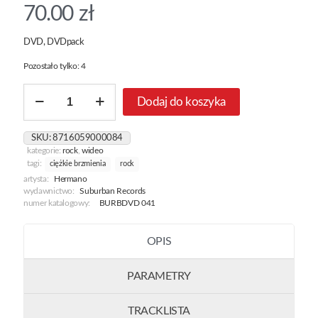
70.00
zł
DVD, DVDpack
Pozostało tylko: 4
ilość
Dodaj do koszyka
The
Sweet
And
SKU:
8716059000084
Easy
kategorie:
rock
,
wideo
Of
tagi:
ciężkie brzmienia
rock
Brief
artysta:
Hermano
Happiness
wydawnictwo:
Suburban Records
numer katalogowy:
BURBDVD 041
OPIS
PARAMETRY
TRACKLISTA