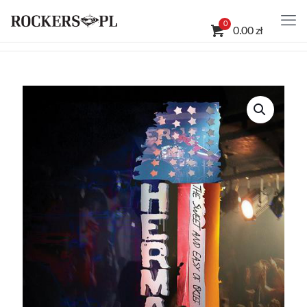
0
0.00 zł