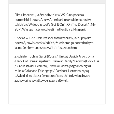
Film z koncertu, który odbył się w W2 Club podczas
europejskiej trasy „Angry American” oraz wiele extrasów
takich jak: Wideoclip „Let's Get It On”, „On The Desert”, „My
Boy”. Występ na żywo z Festimad Festival z Hiszpanii.
Chociaż w 1998 roku zespół został zebrany jako "projekt
boczny", powinieneś wiedzieć, że od samego początku było
jasne, że Hermano rzeczywiście jest zespołem.
Z udziałem Johna Garcii (Kyuss / Unida), Davida Angstroma
(Black Cat Bone i Supafuzz), Steve'a "Dandy" Browna (Dock Ellis
/ Orquesta del Desierto), Steve'a Earle'a (Afghan Whigs) i
Mike'a Callahana (Disengage / Earshot), Hermano Łączą
dźwięki kilku obszarów geograficznych i indywidualnych
zachowań w wyjątkowo szczery dźwięk.