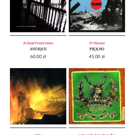
A Dead Forest Index
19 Wiosen
ANTIQUE
PIĘKNO
60.00
zł
45.00
zł