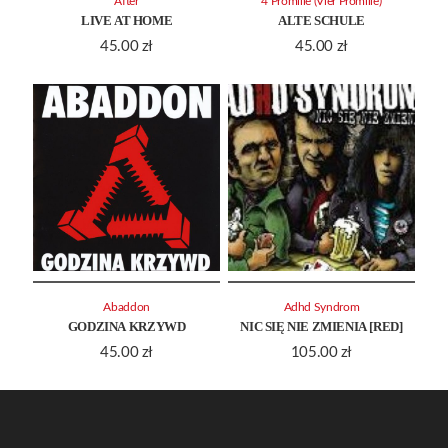
After
4 Promille (Vier Promille)
LIVE AT HOME
ALTE SCHULE
45.00
zł
45.00
zł
Abaddon
Adhd Syndrom
GODZINA KRZYWD
NIC SIĘ NIE ZMIENIA [RED]
45.00
zł
105.00
zł