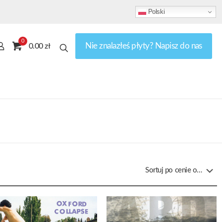
Polski
0
Nie znalazłeś płyty? Napisz do nas
0.00 zł