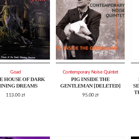
Goad
Contemporary Noise Quintet
HE HOUSE OF DARK
PIG INSIDE THE
INING DREAMS
GENTLEMAN [DELETED]
SE
T
113.00
zł
95.00
zł