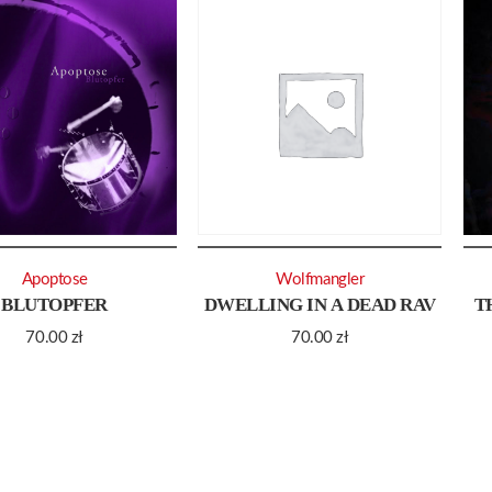
Apoptose
Wolfmangler
BLUTOPFER
DWELLING IN A DEAD RAV
T
70.00
zł
70.00
zł