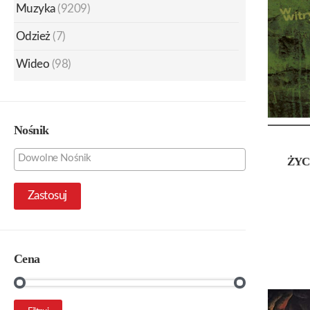
Muzyka
(9209)
Odzież
(7)
Wideo
(98)
Nośnik
ŻYC
Zastosuj
Cena
Cena
Cena