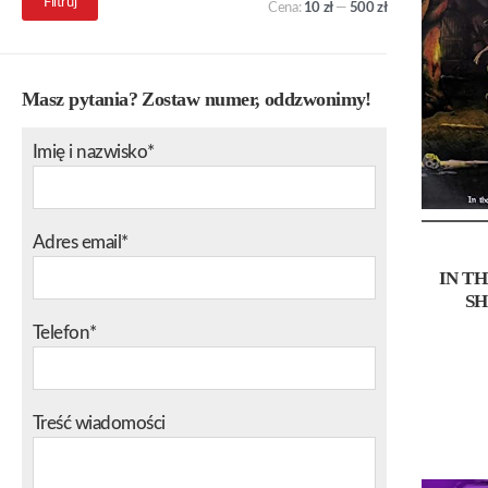
Filtruj
Cena:
10 zł
—
500 zł
min.
maks.
Masz pytania? Zostaw numer, oddzwonimy!
Imię i nazwisko*
Adres email*
IN T
SH
Telefon*
Treść wiadomości