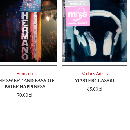
Hermano
Various Artists
HE SWEET AND EASY OF
MASTERCLASS 01
BRIEF HAPPINESS
65.00
zł
70.00
zł