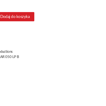
Dodaj do koszyka
oductions
AR 050 LP B