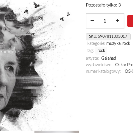
Pozostało tylko: 3
ilość
The
Long
SKU:
5907811005017
Goodbye
kategorie:
muzyka
,
rock
[Black]
tag:
rock
artysta:
Galahad
wydawnictwo:
Oskar Pr
numer katalogowy:
OSK