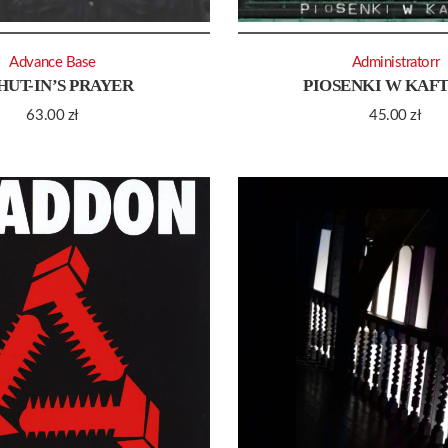
Advance Base
Administratorr
HUT-IN’S PRAYER
PIOSENKI W KAF
63.00
zł
45.00
zł