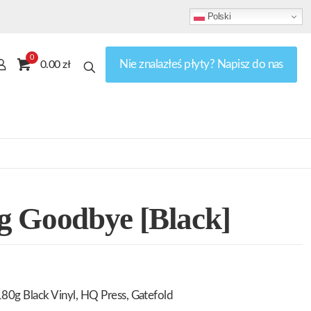
Polski
0
Nie znalazłeś płyty? Napisz do nas
0.00 zł
g Goodbye [Black]
80g Black Vinyl, HQ Press, Gatefold