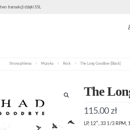
wo transakcji dzięki SSL
Strona główna
Muzyka
Rock
The Long Goodbye [Black]
The Lon
115.00
zł
LP, 12″, 33 1/3 RPM, 1