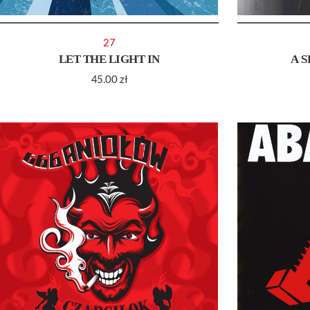
27
LET THE LIGHT IN
A S
45.00
zł