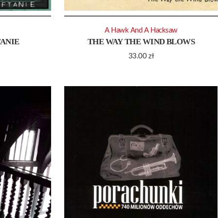
A Hawk And A Hacksaw
TANIE
THE WAY THE WIND BLOWS
33.00
zł