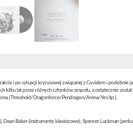
rakcie i po sytuacji kryzysowej związanej z Covidem i podobnie
nich kilku lat przez różnych członków zespołu, a ostatecznie zos
ooma (Threshold/Dragonforce/Pendragon/Arena/Yes itp.).
, Dean Baker (instrumenty klawiszowe), Spencer Luckman (perkusja