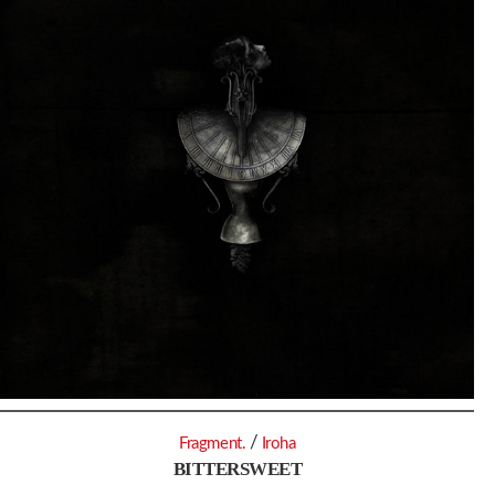
/
Fragment.
Iroha
BITTERSWEET