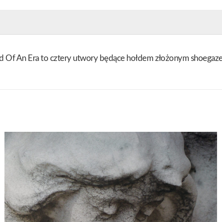
 End Of An Era to cztery utwory będące hołdem złożonym shoega