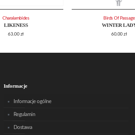
Charalambides
Birds Of Passage
LIKENESS
WINTER LAD
63.00
zł
60.00
zł
Informacje
Informacje ogólne
Regulamin
Dostawa