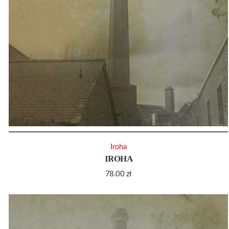
Iroha
IROHA
78.00
zł