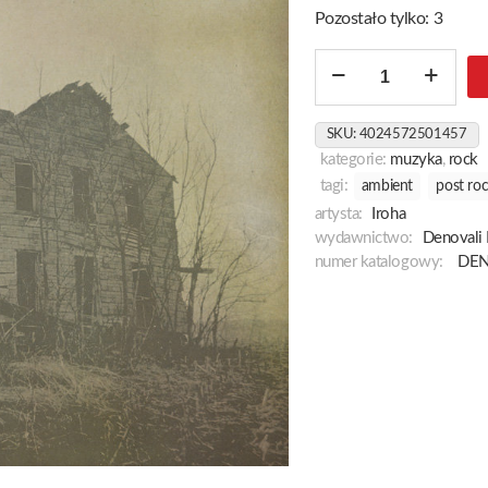
Pozostało tylko: 3
ilość
The
End
SKU:
4024572501457
Of
kategorie:
muzyka
,
rock
An
tagi:
ambient
post ro
Era
artysta:
Iroha
wydawnictwo:
Denovali
numer katalogowy:
DEN