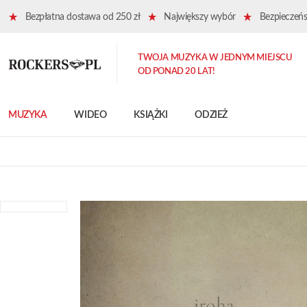
Bezpłatna dostawa od 250 zł
Największy wybór
Bezpieczeńst
TWOJA MUZYKA W JEDNYM MIEJSCU
OD PONAD 20 LAT!
MUZYKA
WIDEO
KSIĄŻKI
ODZIEŻ