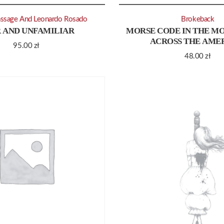
assage And Leonardo Rosado
Brokeback
 AND UNFAMILIAR
MORSE CODE IN THE M
ACROSS THE AME
95.00
zł
48.00
zł