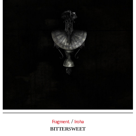
/
Fragment.
Iroha
BITTERSWEET