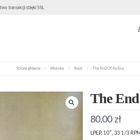
wo transakcji dzięki SSL
Strona główna
Muzyka
Rock
The End Of An Era
The End
80.00
zł
LPEP, 10″, 33 1/3 RPM