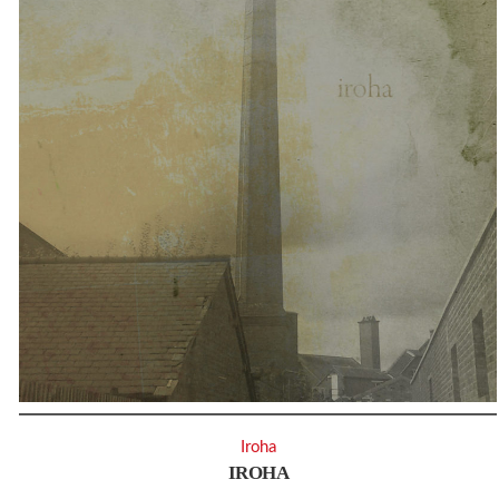
Iroha
IROHA