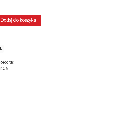
Dodaj do koszyka
ck
 Records
106