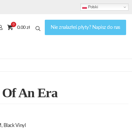
Polski
0
Nie znalazłeś płyty? Napisz do nas
0.00 zł
 Of An Era
, Black Vinyl